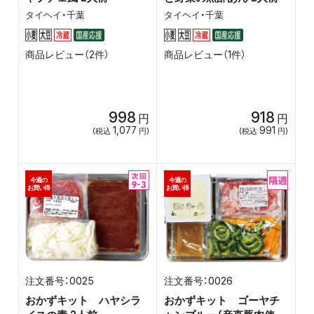
タイヘイ・千葉
タイヘイ・千葉
商品レビュー（2件）
商品レビュー（1件）
998
918
円
円
1,077
991
(税込
円)
(税込
円)
今週の
今週の
お買い得
お買い得
0025
0026
おかずキット ハヤシラ
おかずキット ゴーヤチ