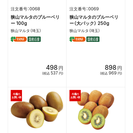
0068
0069
狭山マルタのブルーベリ
狭山マルタのブルーベリ
ー 100g
ー（大パック） 250g
狭山マルタ（埼玉）
狭山マルタ（埼玉）
498
898
円
円
537
969
(税込
円)
(税込
円)
今週の
今週の
お買い得
お買い得