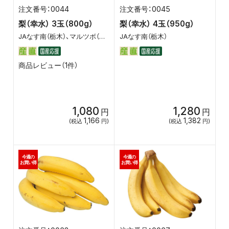
0044
0045
梨（幸水） 3玉（800g）
梨（幸水） 4玉（950g）
JAなす南（栃木）、マルツボ（茨城）、茨城県西産直C
JAなす南（栃木）
商品レビュー（1件）
1,080
1,280
円
円
1,166
1,382
(税込
円)
(税込
円)
今週の
今週の
お買い得
お買い得