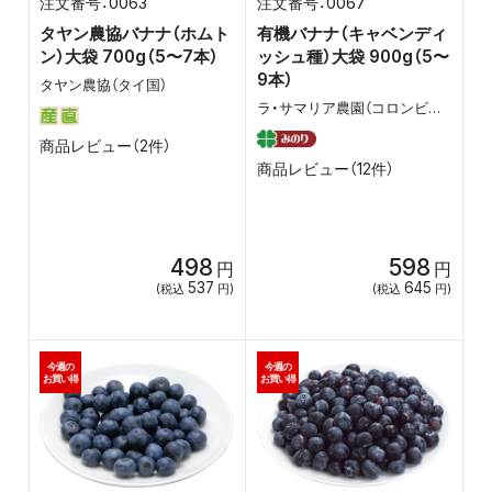
0063
0067
タヤン農協バナナ（ホムト
有機バナナ（キャベンディ
ン）大袋 700g（5〜7本）
ッシュ種）大袋 900g（5〜
9本）
タヤン農協（タイ国）
ラ・サマリア農園（コロンビア）、シブランオーガニックファーム（フィリピン）、セリアマリア農園（エクアドル）、プリエイト農園（エクアドル）
商品レビュー（2件）
商品レビュー（12件）
498
598
円
円
537
645
(税込
円)
(税込
円)
今週の
今週の
お買い得
お買い得