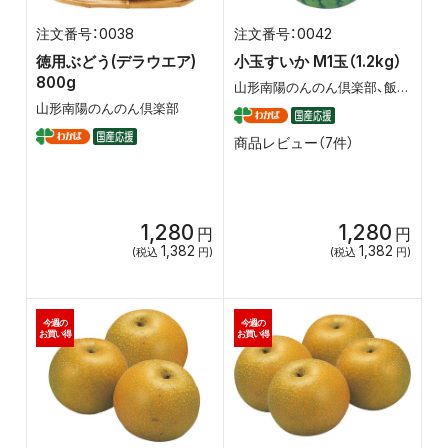
0038
0042
徳用ぶどう(デラウエア)
小玉すいか M1玉（1.2kg）
800g
山形南陽のんのん倶楽部、飯塚農場（新潟）
山形南陽のんのん倶楽部
商品レビュー（7件）
1,280
1,280
円
円
1,382
1,382
(税込
円)
(税込
円)
今週の
今週の
お買い得
お買い得