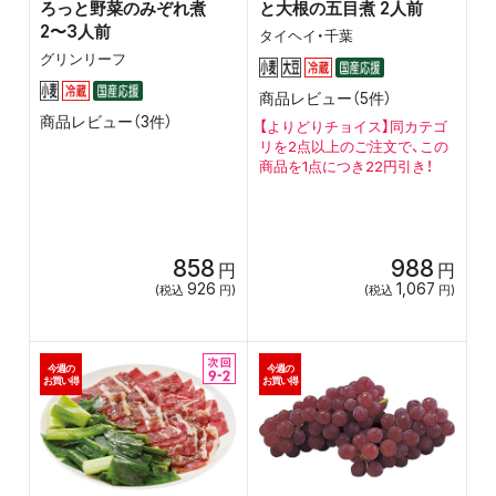
ろっと野菜のみぞれ煮
と大根の五目煮 2人前
2〜3人前
タイヘイ・千葉
グリンリーフ
商品レビュー（5件）
商品レビュー（3件）
【よりどりチョイス】
同カテゴ
リを2点以上のご注文で、この
商品を1点につき22円引き！
858
988
円
円
926
1,067
(税込
円)
(税込
円)
今週の
今週の
お買い得
お買い得