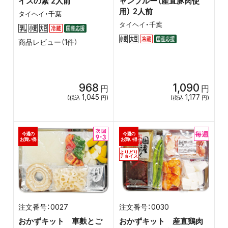
イスの素 2人前
ャンプルー（産直豚肉使
用） 2人前
タイヘイ・千葉
タイヘイ・千葉
商品レビュー（1件）
968
1,090
円
円
1,045
1,177
(税込
円)
(税込
円)
今週の
今週の
お買い得
お買い得
よりどり
チョイス
0027
0030
おかずキット 車麩とご
おかずキット 産直鶏肉