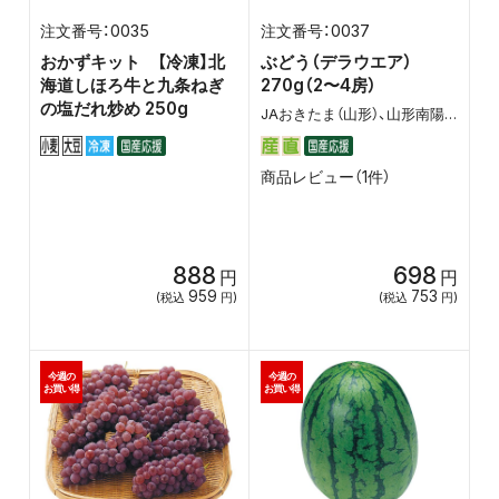
0035
0037
おかずキット 【冷凍】北
ぶどう（デラウエア）
海道しほろ牛と九条ねぎ
270g（2〜4房）
の塩だれ炒め 250g
JAおきたま（山形）、山形南陽のんのん倶楽部
商品レビュー（1件）
888
698
円
円
959
753
(税込
円)
(税込
円)
今週の
今週の
お買い得
お買い得