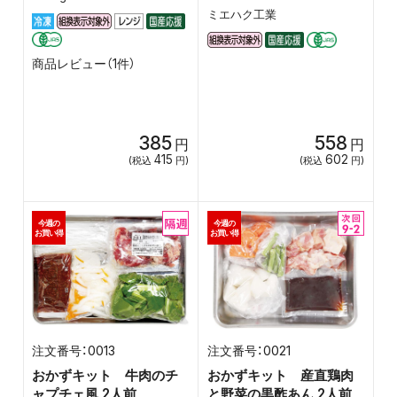
ミエハク工業
商品レビュー（1件）
385
558
円
円
415
602
(税込
円)
(税込
円)
今週の
今週の
お買い得
お買い得
0013
0021
おかずキット 牛肉のチ
おかずキット 産直鶏肉
ャプチェ風 2人前
と野菜の黒酢あん 2人前