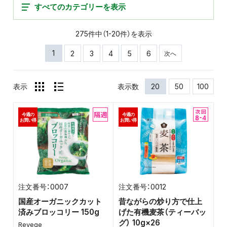
すべてのカテゴリーを表示
275件中（1-20件）を表示
1
2
3
4
5
6
次へ
表示
表示数
20
50
100
今週の
今週の
お買い得
お買い得
0007
0012
国産オーガニックカット
昔ながらの炒り方で仕上
済みブロッコリー 150g
げた有機麦茶（ティーバッ
グ） 10g×26
Revege