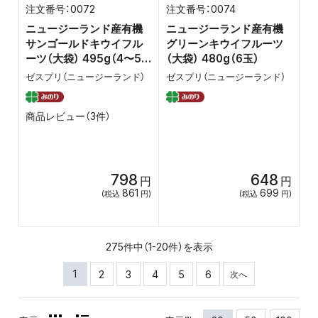
0072
0074
ニュージーランド産有機
ニュージーランド産有機
サンゴールドキウイフル
グリーンキウイフルーツ
ーツ（大袋） 495g（4〜5
（大袋） 480g（6玉）
玉）
ゼスプリ（ニュージーランド）
ゼスプリ（ニュージーランド）
商品レビュー（3件）
798
648
円
円
861
699
(税込
円)
(税込
円)
275件中（1-20件）を表示
1
2
3
4
5
6
次へ