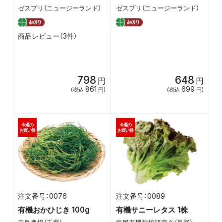
玉）
ゼスプリ（ニュージーランド）
ゼスプリ（ニュージーランド）
商品レビュー（3件）
798
648
円
円
861
699
(税込
円)
(税込
円)
今週の
今週の
お買い得
お買い得
0076
0089
有機おかひじき 100g
有機サニーレタス 1株