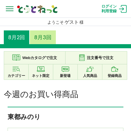
ログイン
利用登録
ゲスト
ようこそ
様
8月2回
8月3回
Webカタログで注文
注文番号で注文
カテゴリー
ネット限定
新登場
人気商品
登録商品
今週のお買い得商品
東都みのり