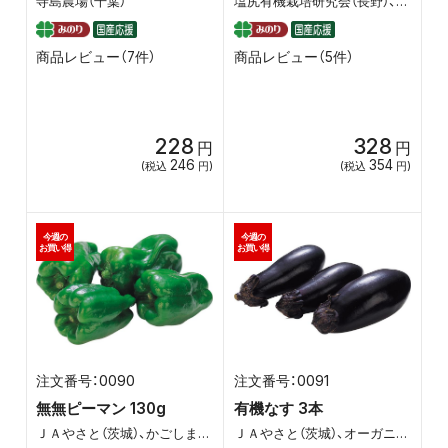
寺島農場（千葉）
塩尻有機栽培研究会（長野）、八ヶ岳マルタ（長野）
商品レビュー（7件）
商品レビュー（5件）
228
328
円
円
246
354
(税込
円)
(税込
円)
今週の
今週の
お買い得
お買い得
0090
0091
無無ピーマン 130g
有機なす 3本
ＪＡやさと（茨城）、かごしま有機生産組合、丸和（千葉）
ＪＡやさと（茨城）、オーガニックハイツ（茨城）、グットファーム（山梨）