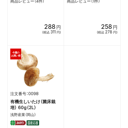
商品レビュー（4件）
商品レビュー（1件）
288
258
円
円
311
278
(税込
円)
(税込
円)
今週の
お買い得
0098
有機生しいたけ（菌床栽
培） 60g（2L）
浅野産業（岡山）