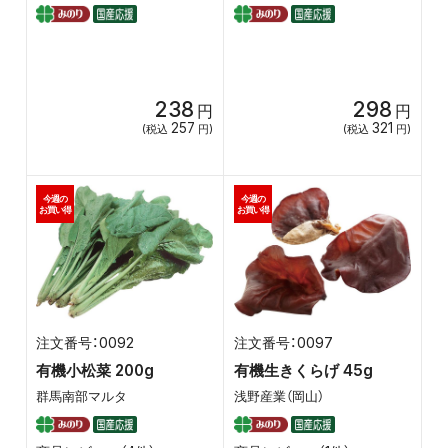
238
298
円
円
257
321
(税込
円)
(税込
円)
今週の
今週の
お買い得
お買い得
0092
0097
有機小松菜 200g
有機生きくらげ 45g
群馬南部マルタ
浅野産業（岡山）