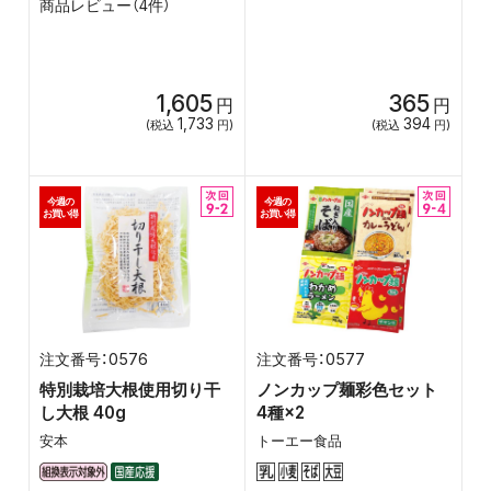
商品レビュー（4件）
1,605
365
円
円
1,733
394
(税込
円)
(税込
円)
今週の
今週の
お買い得
お買い得
0576
0577
特別栽培大根使用切り干
ノンカップ麺彩色セット
し大根 40g
4種×2
安本
トーエー食品