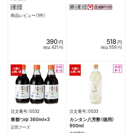
商品レビュー（1件）
390
518
円
円
421
559
(税込
円)
(税込
円)
今週の
今週の
お買い得
お買い得
0532
0533
東都つゆ 360ml×3
カンタン八芳酢（徳用）
900ml
正田フーズ