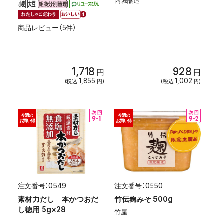
内堀醸造
商品レビュー（5件）
1,718
928
円
円
1,855
1,002
(税込
円)
(税込
円)
今週の
今週の
お買い得
お買い得
0549
0550
素材力だし 本かつおだ
竹伝麹みそ 500g
し徳用 5g×28
竹屋