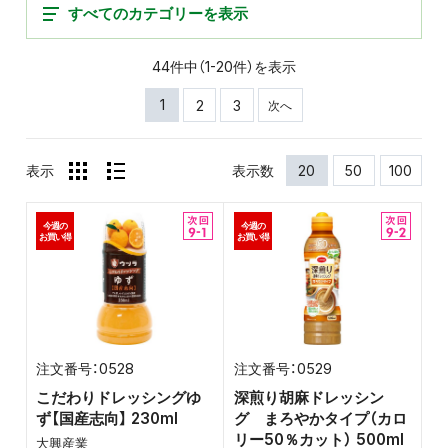
すべてのカテゴリーを表示
44件中（1-20件）を表示
1
2
3
次へ
表示
表示数
20
50
100
今週の
今週の
お買い得
お買い得
0528
0529
こだわりドレッシングゆ
深煎り胡麻ドレッシン
ず【国産志向】 230ml
グ まろやかタイプ（カロ
リー50％カット） 500ml
大興産業