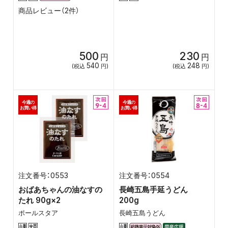
商品レビュー（2件）
500
230
円
円
540
248
(税込
円)
(税込
円)
今週の
今週の
お買い得
お買い得
0553
0554
おばあちゃんの油なすの
長崎五島手延うどん
たれ 90g×2
200g
ポールスタア
長崎五島うどん