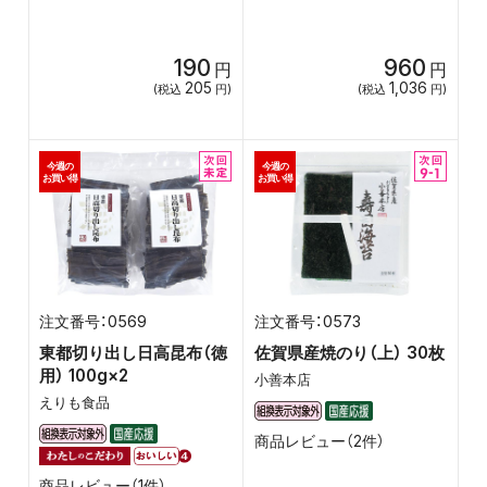
190
960
円
円
205
1,036
(税込
円)
(税込
円)
今週の
今週の
お買い得
お買い得
0569
0573
東都切り出し日高昆布（徳
佐賀県産焼のり（上） 30枚
用） 100g×2
小善本店
えりも食品
商品レビュー（2件）
商品レビュー（1件）