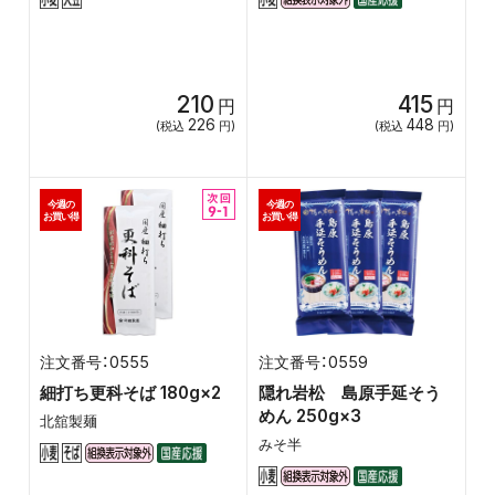
210
415
円
円
226
448
(税込
円)
(税込
円)
今週の
今週の
お買い得
お買い得
0555
0559
細打ち更科そば 180g×2
隠れ岩松 島原手延そう
めん 250g×3
北舘製麺
みそ半