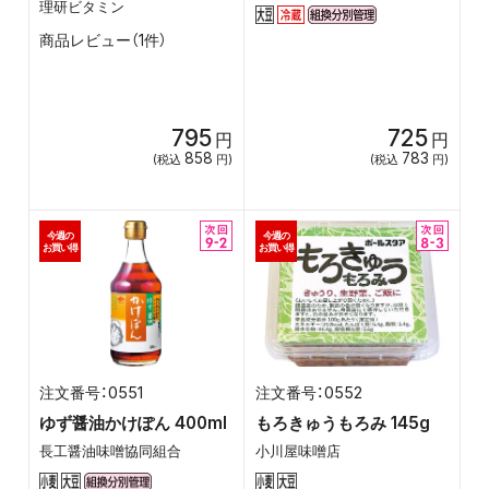
理研ビタミン
商品レビュー（1件）
795
725
円
円
858
783
(税込
円)
(税込
円)
今週の
今週の
お買い得
お買い得
0551
0552
ゆず醤油かけぽん 400ml
もろきゅうもろみ 145g
長工醤油味噌協同組合
小川屋味噌店