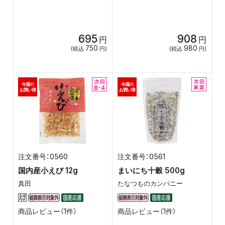
695
908
円
円
750
980
(税込
円)
(税込
円)
今週の
今週の
お買い得
お買い得
0560
0561
国内産小えび 12g
まいにち十穀 500g
真田
たなつものカンパニー
商品レビュー（1件）
商品レビュー（1件）