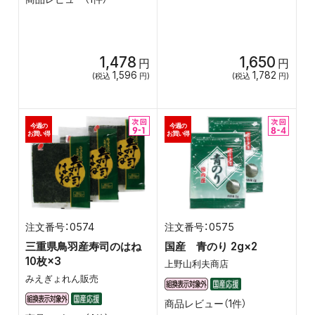
1,478
1,650
円
円
1,596
1,782
(税込
円)
(税込
円)
今週の
今週の
お買い得
お買い得
0574
0575
三重県鳥羽産寿司のはね
国産 青のり 2g×2
10枚×3
上野山利夫商店
みえぎょれん販売
商品レビュー（1件）