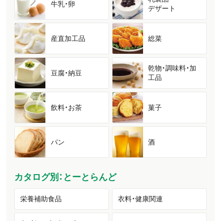
牛乳・卵
デザート
産直加工品
総菜
乾物・調味料・加
豆腐・納豆
工品
飲料・お茶
菓子
パン
酒
カタログ別：とーとらんど
栄養補助食品
衣料・健康関連