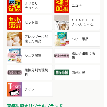
よりどり
ニコ得
チョイス
ＯＩＳＨＩＩＮ
セット割
Ａ（おいし～な）
アレルギーに配
ベビー用品
慮した商品
遺伝子組換え表
シニア関連
示
組換分別管理飼
国産応援
料
チケット
東都生協オリジナルブランド