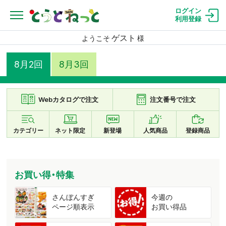
ログイン
利用登録
ゲスト
ようこそ
様
8月2回
8月3回
Webカタログで注文
注文番号で注文
カテゴリー
ネット限定
新登場
人気商品
登録商品
お買い得・特集
さんぼんすぎ
今週の
ページ順表示
お買い得品