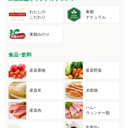
わたしの
東都
こだわり
ナチュラル
東都みのり
食品・飲料
産直果物
産直野菜
産直米
水産物
ハム・
産直肉
ウィンナー類
乳製品・