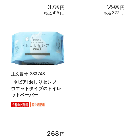
378
298
円
円
415
327
(税込
円)
(税込
円)
333743
［ネピア］おしりセレブ
ウエットタイプのトイレ
ットペーパー
268
円