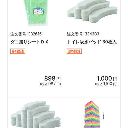
332615
334383
ダニ捕りシートＤＸ
トイレ吸水パッド 30枚入
898
1,000
円
円
987
1,100
(税込
円)
(税込
円)