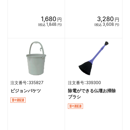
1,680
3,280
円
円
1,848
3,608
(税込
円)
(税込
円)
335827
339300
ピジョンバケツ
除電ができる仏壇お掃除
ブラシ