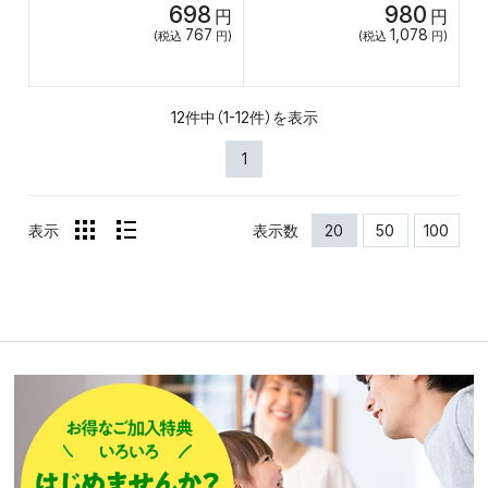
698
980
円
円
767
1,078
(税込
円)
(税込
円)
12件中（1-12件）を表示
1
表示
表示数
20
50
100