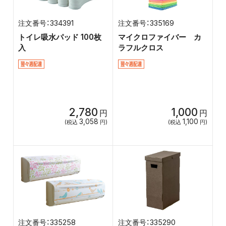
334391
335169
トイレ吸水パッド 100枚
マイクロファイバー カ
入
ラフルクロス
2,780
1,000
円
円
3,058
1,100
(税込
円)
(税込
円)
335258
335290