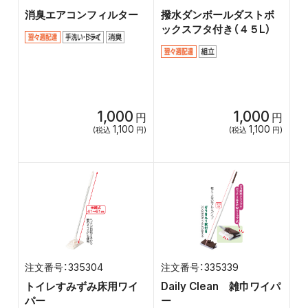
消臭エアコンフィルター
撥水ダンボールダストボ
ックスフタ付き（４５L）
1,000
1,000
円
円
1,100
1,100
(税込
円)
(税込
円)
335304
335339
トイレすみずみ床用ワイ
Daily Clean 雑巾ワイパ
パー
ー