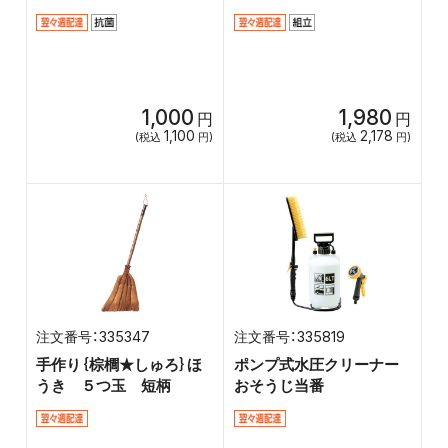
1,000
1,980
円
円
1,100
2,178
(税込
円)
(税込
円)
335347
335819
手作り｛棕櫚★しゅろ｝ほ
ポンプ式水圧クリーナー
うき ５つ玉 短柄
おそうじ当番