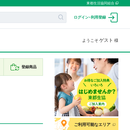
東都生活協同組合
ログイン
・
利用登録
ゲスト
ようこそ
様
登録商品
ご利用可能なエリア