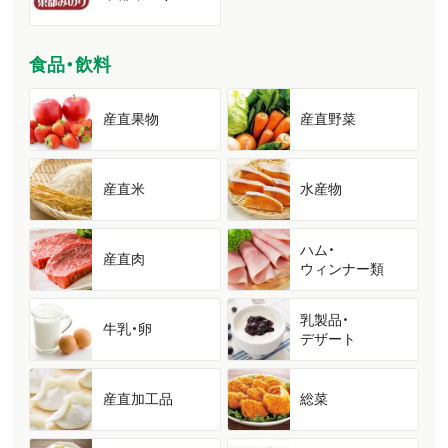
食品・飲料
産直果物
産直野菜
産直米
水産物
ハム・
産直肉
ウィンナー類
乳製品・
牛乳・卵
デザート
産直加工品
総菜