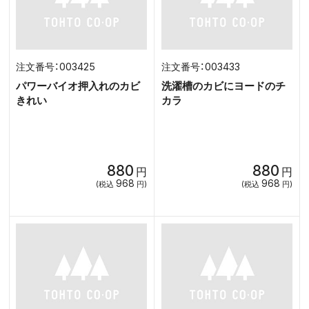
003425
003433
パワーバイオ押入れのカビ
洗濯槽のカビにヨードのチ
きれい
カラ
880
880
円
円
968
968
(税込
円)
(税込
円)