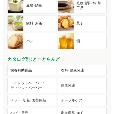
乾物・調味料・加
豆腐・納豆
工品
飲料・お茶
菓子
パン
酒
カタログ別：とーとらんど
栄養補助食品
衣料・健康関連
トイレットペーパー・
住居関連
ティッシュペーパー
ペット・切花・園芸用品
オーラルケア
ベビー用品
衛生用品・美粧