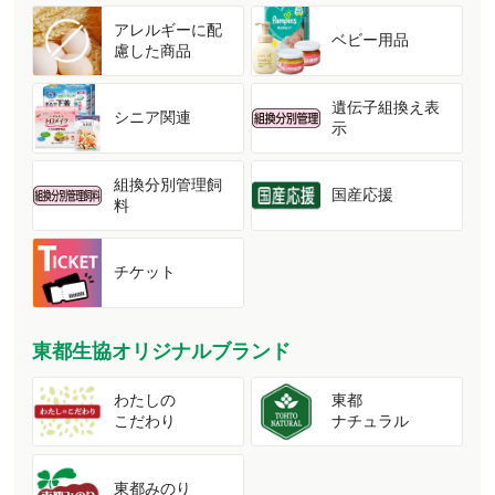
アレルギーに配
ベビー用品
慮した商品
遺伝子組換え表
シニア関連
示
組換分別管理飼
国産応援
料
チケット
東都生協オリジナルブランド
わたしの
東都
こだわり
ナチュラル
東都みのり