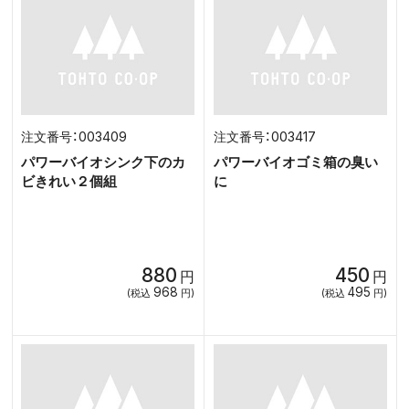
003409
003417
パワーバイオシンク下のカ
パワーバイオゴミ箱の臭い
ビきれい２個組
に
880
450
円
円
968
495
(税込
円)
(税込
円)