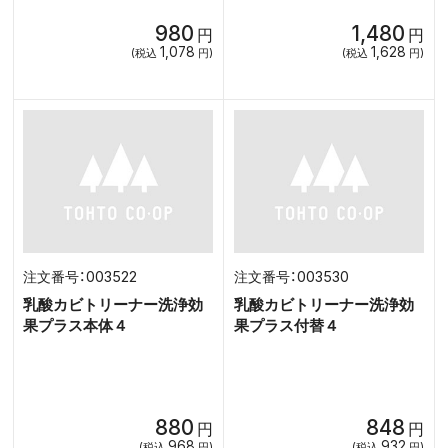
980
1,480
円
円
1,078
1,628
(税込
円)
(税込
円)
003522
003530
乳酸カビトリーナー洗浄効
乳酸カビトリーナー洗浄効
果プラス本体４
果プラス付替４
880
848
円
円
968
932
(税込
円)
(税込
円)