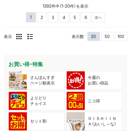
1392件中（1-20件）を表示
1
2
3
4
5
6
次へ
表示
表示数
20
50
100
お買い得・特集
さんぼんすぎ
今週の
ページ順表示
お買い得品
よりどり
ニコ得
チョイス
ＯＩＳＨＩＩＮ
セット割
Ａ（おいし～な）