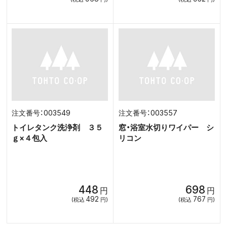
003549
003557
トイレタンク洗浄剤 ３５
窓・浴室水切りワイパー シ
ｇ×４包入
リコン
448
698
円
円
492
767
(税込
円)
(税込
円)