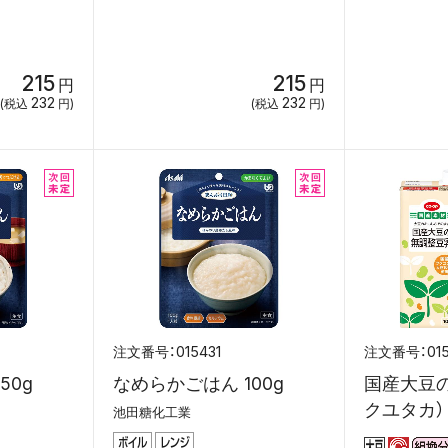
215
215
円
円
232
232
(税込
円)
(税込
円)
015431
01
50g
なめらかごはん 100g
国産大豆
クユタカ） 1
池田糖化工業