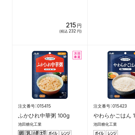
215
円
232
(税込
円)
015415
015423
ふかひれ中華粥 100g
やわらかごはん 1
池田糖化工業
池田糖化工業