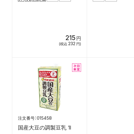
215
円
232
(税込
円)
015458
国産大豆の調製豆乳 1l