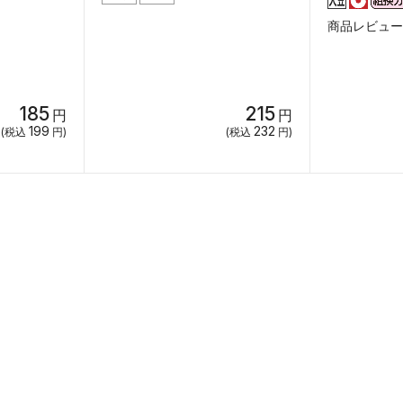
商品レビュー（
185
215
円
円
199
232
(税込
円)
(税込
円)