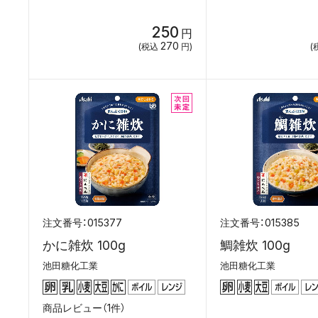
250
円
270
(税込
円)
(
015377
015385
かに雑炊 100g
鯛雑炊 100g
池田糖化工業
池田糖化工業
商品レビュー（1件）