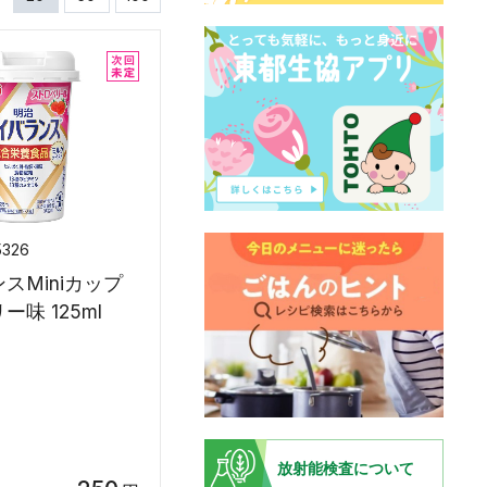
5326
スMiniカップ
味 125ml
放射能検査について