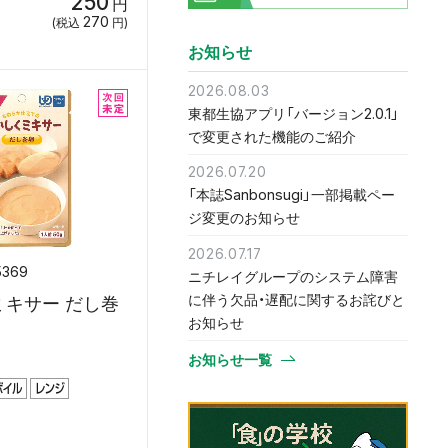
250
円
270
(税込
円)
お知らせ
2026.08.03
東都生協アプリ「バージョン2.0.1」
で変更された機能のご紹介
2026.07.20
「本誌Sanbonsugi」一部掲載ペー
ジ変更のお知らせ
2026.07.17
5369
ニチレイグループのシステム障害
に伴う欠品・遅配に関するお詫びと
ミキサー だし巻
お知らせ
お知らせ一覧