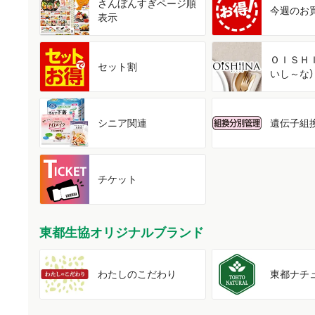
さんぼんすぎ
ページ順
今週の
お
表示
ＯＩＳＨ
セット割
いし～な）
シニア関連
遺伝子組
チケット
東都生協オリジナルブランド
わたしの
こだわり
東都
ナチ