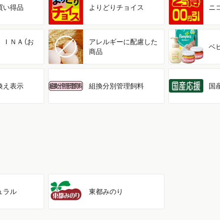
買い得品
よりどり
チョイス
ニ
ＩＩＮＡ（お
アレルギーに配慮した
ベ
商品
換え表示
組換分別管理飼料
国
ュラル
東都みのり