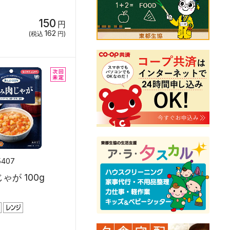
150
円
162
(税込
円)
5407
ゃが 100g