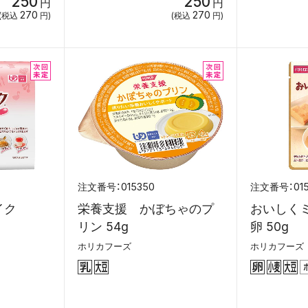
250
250
円
円
270
270
(税込
円)
(税込
円)
015350
01
イク
栄養支援 かぼちゃのプ
おいしく
リン 54g
卵 50g
ホリカフーズ
ホリカフーズ