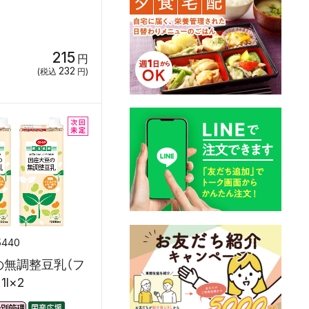
215
円
232
(税込
円)
5440
の無調整豆乳（フ
l×2