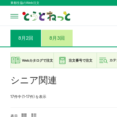
東都生協のWeb注文
8月2回
8月3回
Webカタログで注文
注文番号で注文
カテ
シニア関連
17件中（1-17件）を表示
表示