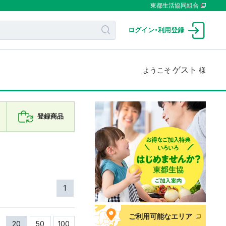
東都生活協同組合
ログイン
・
利用登録
ゲスト
ようこそ
様
登録商品
1
ご利用可能なエリア
20
50
100