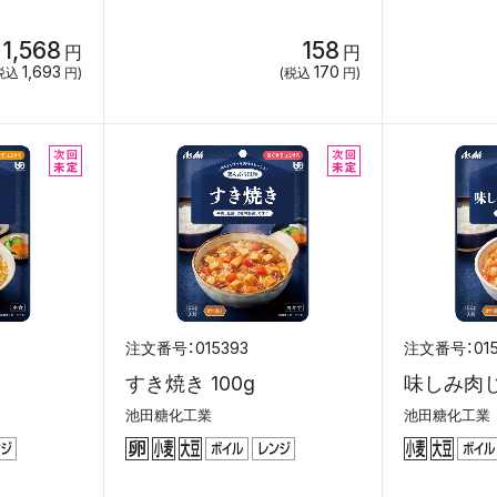
1,568
158
円
円
1,693
170
税込
円)
(税込
円)
015393
01
すき焼き 100g
味しみ肉じ
池田糖化工業
池田糖化工業