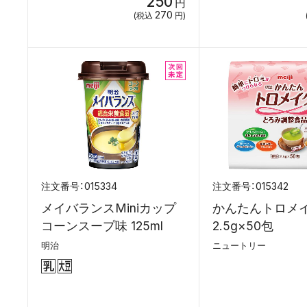
250
円
270
(税込
円)
015334
015342
メイバランスMiniカップ
かんたんトロメ
コーンスープ味 125ml
2.5g×50包
明治
ニュートリー