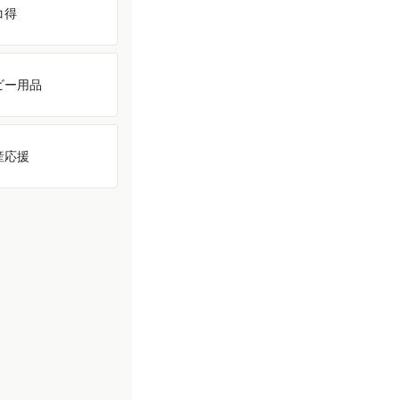
コ得
ビー用品
産応援