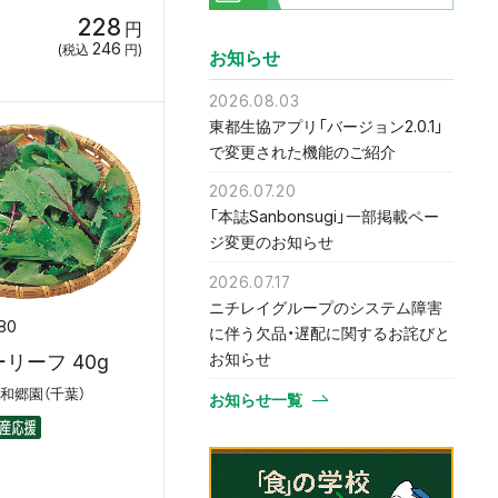
228
円
246
(税込
円)
お知らせ
2026.08.03
東都生協アプリ「バージョン2.0.1」
で変更された機能のご紹介
2026.07.20
「本誌Sanbonsugi」一部掲載ペー
ジ変更のお知らせ
2026.07.17
ニチレイグループのシステム障害
80
に伴う欠品・遅配に関するお詫びと
お知らせ
リーフ 40g
、和郷園（千葉）
お知らせ一覧