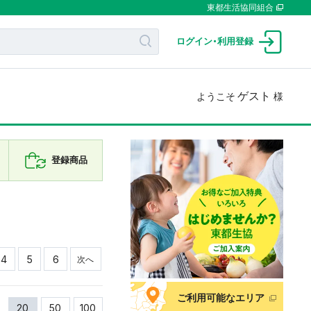
東都生活協同組合
ログイン
・
利用登録
ゲスト
ようこそ
様
登録商品
4
5
6
次へ
ご利用可能なエリア
20
50
100