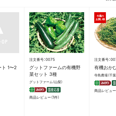
今週の
お買い得
0075
00
ト 1〜2
グットファームの有機野
有機おかひ
菜セット 3種
寺島農場（千葉
グットファーム（山梨）
商品レビュー
商品レビュー（1件）