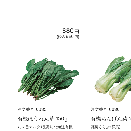
880
円
950
(税込
円)
0085
0086
有機ほうれん草 150g
有機ちんげん菜 
八ヶ岳マルタ（長野）、北海道有機農業協同組合
野菜くらぶ（群馬）