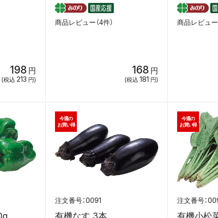
商品レビュー（4件）
商品レビュー
198
168
円
円
213
181
(税込
円)
(税込
円)
今週の
今週の
お買い得
お買い得
0091
00
0g
有機なす 3本
有機小松菜 