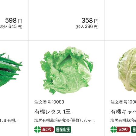
598
358
円
円
645
386
(税込
円)
(税込
円)
0083
00
有機レタス 1玉
有機キャベ
ＪＡやさと（茨城）、かごしま有機生産組合
塩尻有機栽培研究会（長野）、八ヶ岳マルタ（長野）
塩尻有機栽培研