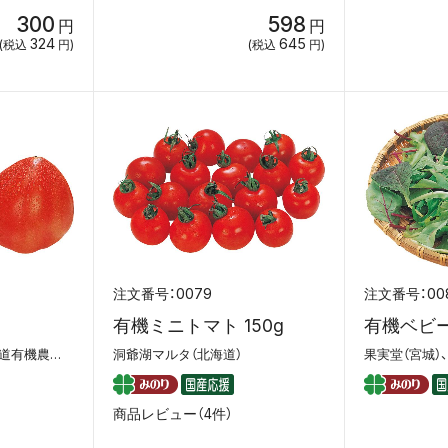
300
598
円
円
324
645
(税込
円)
(税込
円)
0079
00
g
有機ミニトマト 150g
有機ベビー
橋本農園（北海道）、北海道有機農業協同組合
洞爺湖マルタ（北海道）
果実堂（宮城）
商品レビュー（4件）