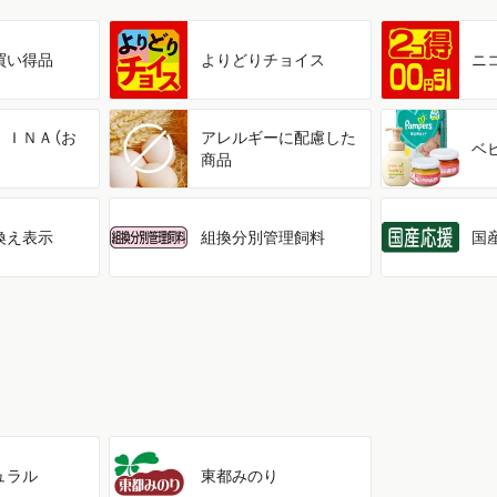
買い得品
よりどり
チョイス
ニ
ＩＩＮＡ（お
アレルギーに配慮した
ベ
商品
換え表示
組換分別管理飼料
国
ュラル
東都みのり