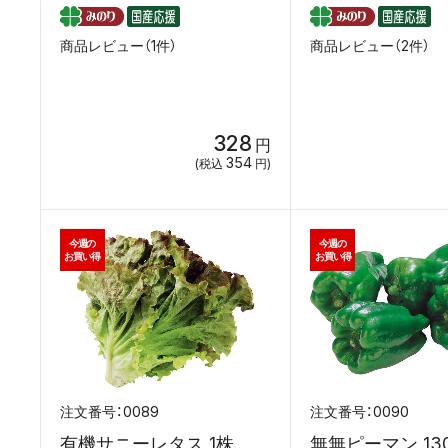
商品レビュー（1件）
商品レビュー（2件）
328
円
354
(税込
円)
今週の
今週の
お買い得
お買い得
0089
0090
有機サニーレタス 1株
無無ピーマン 13