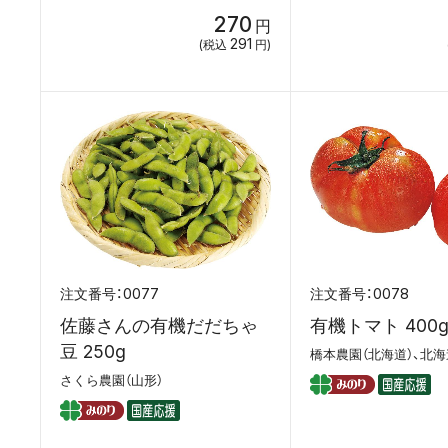
270
円
291
(税込
円)
0077
0078
佐藤さんの有機だだちゃ
有機トマト 400
豆 250g
さくら農園（山形）