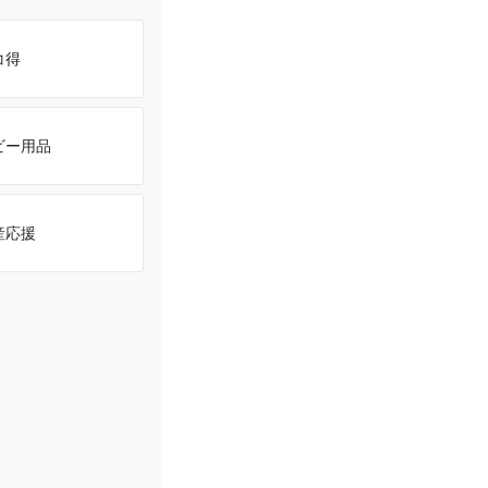
コ得
ビー用品
産応援