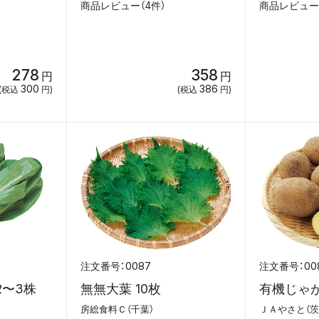
商品レビュー（4件）
商品レビュー
278
358
円
円
300
386
(税込
円)
(税込
円)
0087
00
2〜3株
無無大葉 10枚
有機じゃが
房総食料Ｃ（千葉）