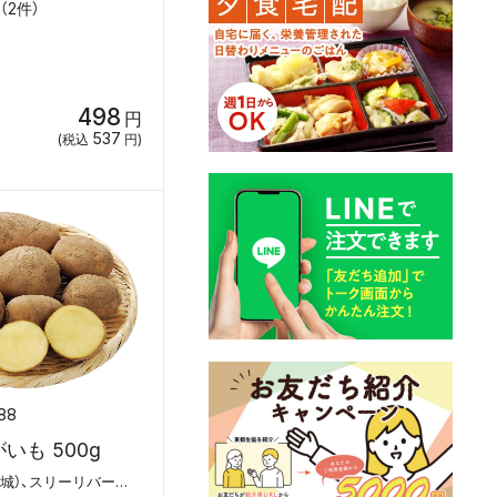
（2件）
498
円
537
(税込
円)
88
いも 500g
ＪＡやさと（茨城）、スリーリバーファーム（北海道）、剣淵・生命（いのち）を育てる大地の会（北海道）、箱根牧場（北海道）