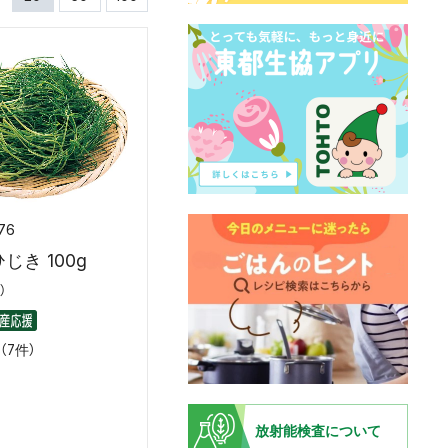
76
じき 100g
）
（7件）
放射能検査について