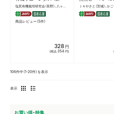
塩尻有機栽培研究会（長野）、八ヶ岳マルタ（長野）
商品レビュー（5件）
328
円
354
(税込
円)
106件中（1-20件）を表示
表示
お買い得・特集