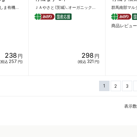
ＪＡやさと（茨城）、かごしま有機生産組合、丸和（千葉）
ＪＡやさと（茨城）、オーガニックハイツ（茨城）、グットファーム（山梨）
群馬南部マル
商品レビュー
238
298
円
円
257
321
(税込
円)
(税込
円)
1
2
3
表示数