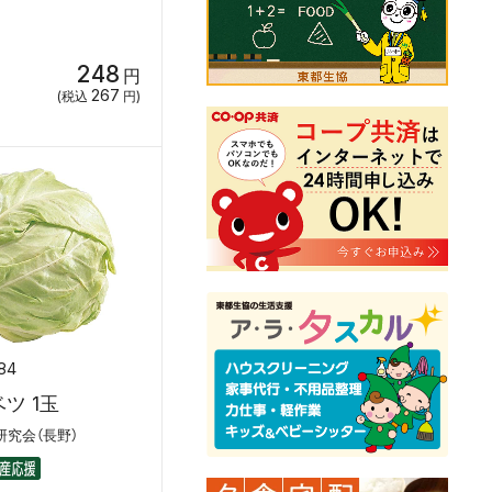
248
円
267
(税込
円)
84
ツ 1玉
究会（長野）