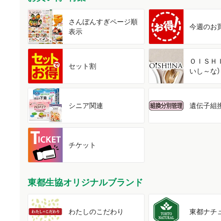
さんぼんすぎ
ページ順
今週の
お
表示
ＯＩＳＨ
セット割
いし～な）
シニア関連
遺伝子組
チケット
東都生協オリジナルブランド
わたしの
こだわり
東都
ナチ