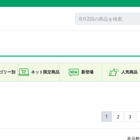
ゴリー
別
ネット限定
商品
新登場
人気商品
1
2
3
表示数