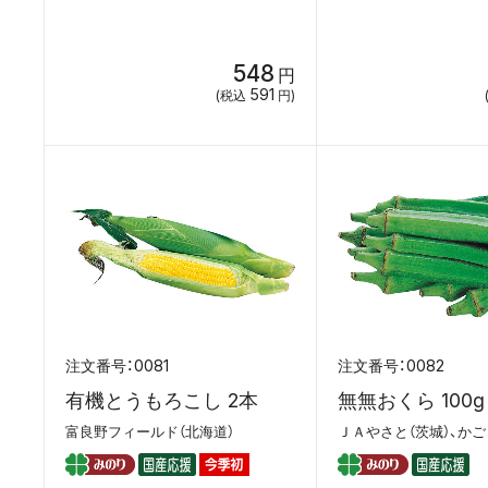
548
円
591
(税込
円)
0081
0082
有機とうもろこし 2本
無無おくら 100g
富良野フィールド（北海道）