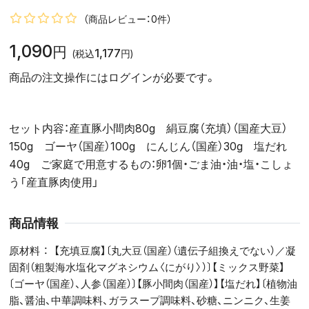
（商品レビュー：0件）
1,090
円
1,177
(税込
円)
商品の注文操作にはログインが必要です。
セット内容：産直豚小間肉80g 絹豆腐（充填）（国産大豆）
150g ゴーヤ（国産）100g にんじん（国産）30g 塩だれ
40g ご家庭で用意するもの：卵1個・ごま油・油・塩・こしょ
う「産直豚肉使用」
商品情報
原材料
【充填豆腐】〔丸大豆（国産）（遺伝子組換えでない）／凝
固剤（粗製海水塩化マグネシウム〈にがり〉）〕【ミックス野菜】
〔ゴーヤ（国産）、人参（国産）〕【豚小間肉（国産）】【塩だれ】〔植物油
脂、醤油、中華調味料、ガラスープ調味料、砂糖、ニンニク、生姜