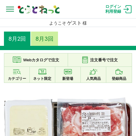
ログイン
利用登録
ゲスト
ようこそ
様
8月2回
8月3回
Webカタログで注文
注文番号で注文
カテゴリー
ネット限定
新登場
人気商品
登録商品