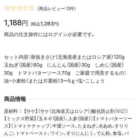
（商品レビュー：0件）
1,188
円
1,283
(税込
円)
商品の注文操作にはログインが必要です。
セット内容：骨抜きさけ（北海道産またはロシア産）120g
玉ねぎ（国産）80g にんじん（国産）30g しめじ（国産）
30g トマトバターソース70g ご家庭で用意するもの：
油・小麦粉（または片栗粉）3〜5ｇ・塩・こしょう
商品情報
原材料
【サケ】〔サケ（北海道又はロシア）/酸化防止剤（V.C）〕
【ミックス野菜】〔玉ネギ（国産）、人参（国産）〕【トマトバターソー
ス】〔トマトケチャップ、中濃ソース、たまねぎ、水あめ、すりり
んご、トマトペースト、ワイン、すりにんにく、でん粉、食塩、バ