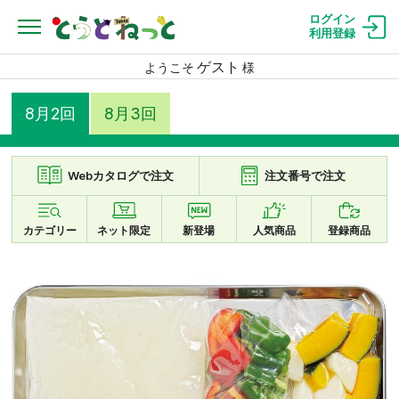
ログイン
利用登録
ゲスト
ようこそ
様
8月2回
8月3回
Webカタログで注文
注文番号で注文
カテゴリー
ネット限定
新登場
人気商品
登録商品