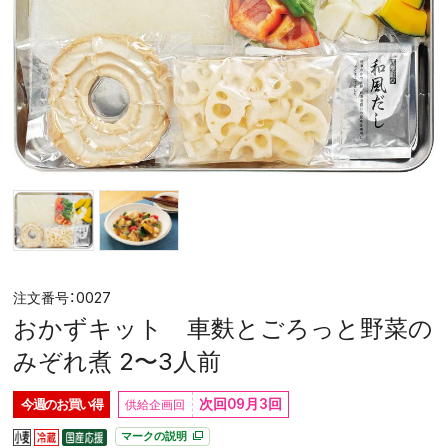
0027
おかずキット 車麩とごろっと野菜の
みぞれ煮 2〜3人前
次回09月3回
今週の
お買い得
マークの説明