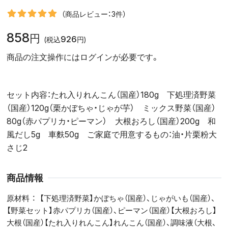
（商品レビュー：3件）
858
円
926
(税込
円)
商品の注文操作にはログインが必要です。
セット内容：たれ入りれんこん（国産）180g 下処理済野菜
（国産）120g（栗かぼちゃ・じゃが芋） ミックス野菜（国産）
80g（赤パプリカ・ピーマン） 大根おろし（国産）200g 和
風だし5g 車麩50g ご家庭で用意するもの：油・片栗粉大
さじ2
商品情報
原材料
【下処理済野菜】かぼちゃ（国産）、じゃがいも（国産）、
【野菜セット】赤パプリカ（国産）、ピーマン（国産）【大根おろし】
大根（国産）【たれ入りれんこん】れんこん（国産）、調味液（大根、