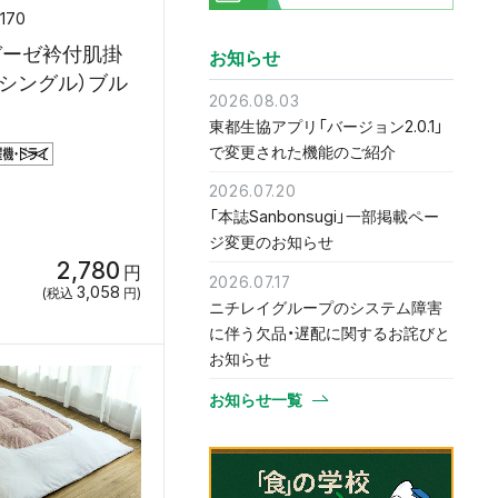
170
ガーゼ衿付肌掛
お知らせ
（シングル）ブル
2026.08.03
東都生協アプリ「バージョン2.0.1」
で変更された機能のご紹介
2026.07.20
「本誌Sanbonsugi」一部掲載ペー
ジ変更のお知らせ
2,780
円
2026.07.17
3,058
(税込
円)
ニチレイグループのシステム障害
に伴う欠品・遅配に関するお詫びと
お知らせ
お知らせ一覧