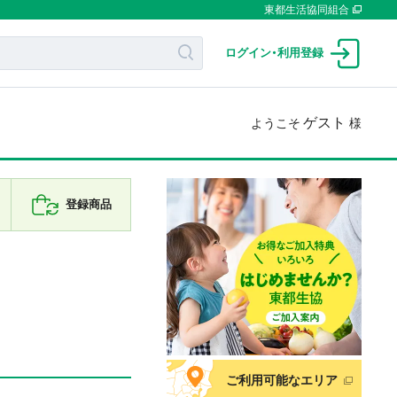
東都生活協同組合
ログイン
・
利用登録
ゲスト
ようこそ
様
登録商品
ご利用可能なエリア