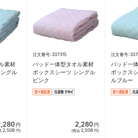
337315
337
ル素材
パッド一体型タオル素材
パッド一
シングル
ボックスシーツ シングル
ボックスシ
ピンク
ルブルー
2,280
2,280
円
円
2,508
2,508
込
円)
(税込
円)