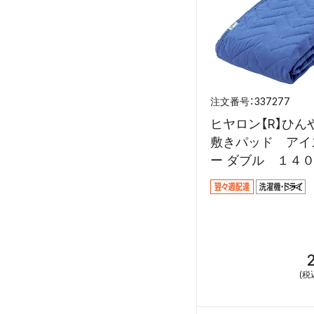
337277
ヒヤロン【R】ひん
敷きパッド アイ
ー ダブル １４
ｃｍ
(税