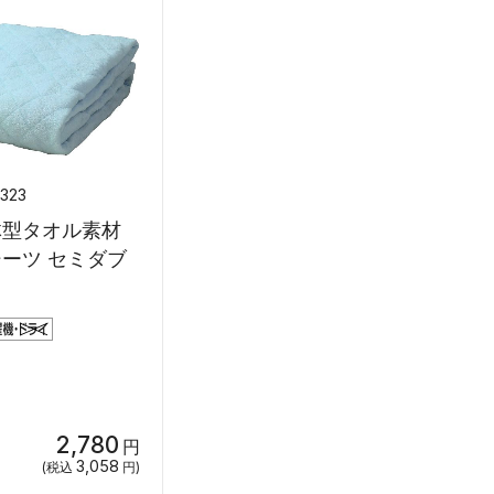
323
体型タオル素材
ーツ セミダブ
2,780
円
3,058
(税込
円)