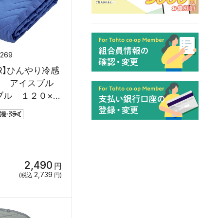
7269
R】ひんやり冷感
ド アイスブル
ブル １２０×２
2,490
円
2,739
(税込
円)