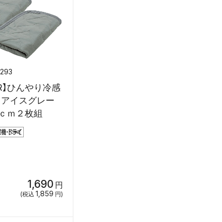
7293
R】ひんやり冷感
 アイスグレー
ｃｍ２枚組
1,690
円
1,859
(税込
円)