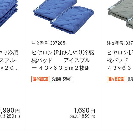
337285
33
やり冷感
ヒヤロン【R】ひんやり冷感
ヒヤロン【
スブル
枕パッド アイスブル
枕パッド
０×２０５
ー ４３×６３ｃｍ２枚組
４３×６３
2,990
1,690
円
円
3,289
1,859
込
円)
(税込
円)