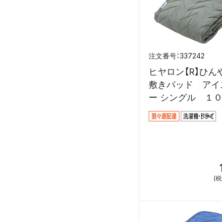
337242
ヒヤロン【R】ひん
敷きパッド アイ
ー シングル １
５ｃｍ
(