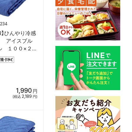
7234
R】ひんやり冷感
ド アイスブル
ル １００×２０
1,990
円
2,189
(税込
円)