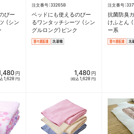
332658
337
のびー
ベッドにも使えるのびー
抗菌防臭
 （シン
るワンタッチシーツ （シン
けふとん 
ー
グルロング）ピンク
ー系
1,480
1,480
円
円
1,628
1,628
税込
円)
(税込
円)