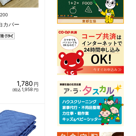
7200
白カバー
1,780
円
1,958
(税込
円)