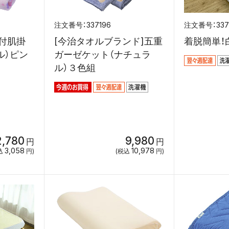
337196
33
付肌掛
[今治タオルブランド]五重
着脱簡単！
ル）ピン
ガーゼケット（ナチュラ
ル）３色組
2,780
9,980
円
円
3,058
10,978
込
円)
(税込
円)