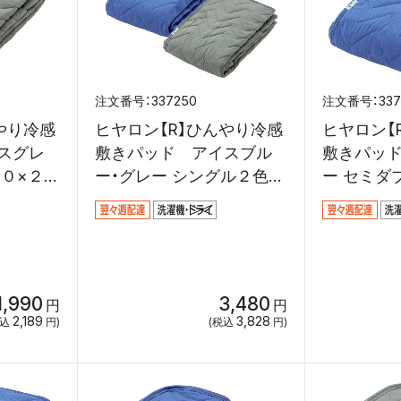
337250
33
やり冷感
ヒヤロン【R】ひんやり冷感
ヒヤロン【
スグレ
敷きパッド アイスブル
敷きパッ
００×２０
ー・グレー シングル２色１
ー セミダ
００×２０５ｃｍ
０５ｃｍ
1,990
3,480
円
円
2,189
3,828
税込
円)
(税込
円)