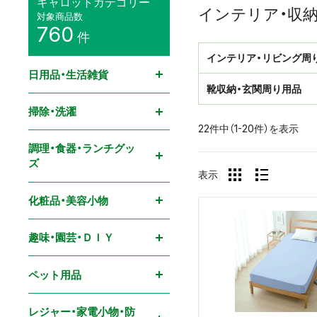
キャロットカテゴリー
インテリア・収納
対象商品数
760
件
インテリア・リビング周
日用品・生活雑貨
靴収納・玄関周り用品
掃除・洗濯
22件中（1-20件）を表示
調理・食器・ランチグッ
ズ
表示
化粧品・美容小物
趣味・園芸・ＤＩＹ
ペット用品
レジャー・家電小物・防