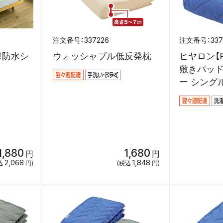
337226
33
！防水シ
ウォッシャブル低反発枕
ヒヤロン【
敷きパッ
ー シング
５ｃｍ
1,880
1,680
円
円
2,068
1,848
込
円)
(税込
円)