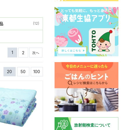
品
(12)
1
2
次へ
20
50
100
放射能検査について