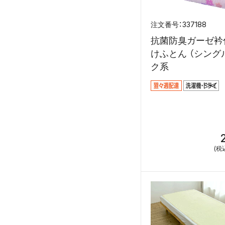
337188
抗菌防臭ガーゼ衿
けふとん （シング
ク系
(税