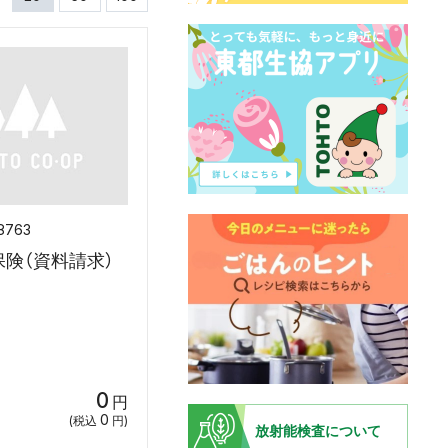
8763
険（資料請求）
0
円
0
(税込
円)
放射能検査について