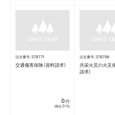
378771
378798
交通傷害保険（資料請求）
共栄火災の火災
請求）
0
円
0
(税込
円)