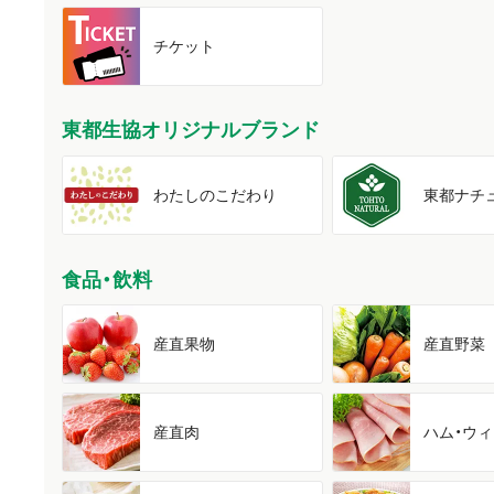
チケット
東都生協オリジナルブランド
わたしの
こだわり
東都
ナチ
食品・飲料
産直果物
産直野菜
産直肉
ハム・
ウィ