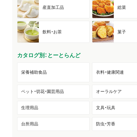
産直加工品
総菜
飲料・お茶
菓子
カタログ別：とーとらんど
栄養補助食品
衣料・健康関連
ペット・切花・園芸用品
オーラルケア
生理用品
文具・玩具
台所用品
防虫・芳香