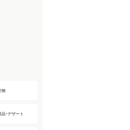
産物
製品・
デザート