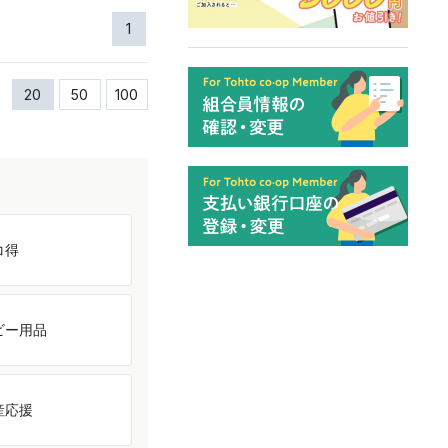
1
20
50
100
コ得
ビー用品
産応援