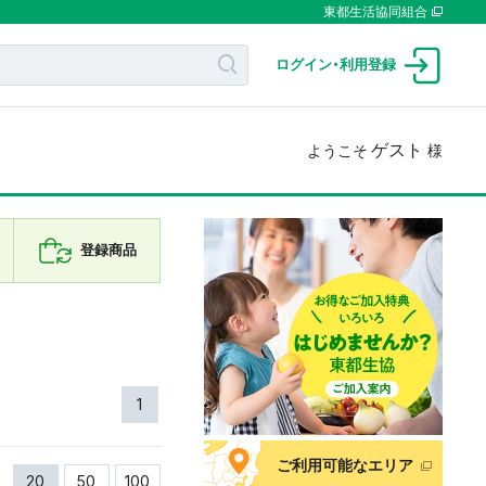
東都生活協同組合
ログイン
・
利用登録
ゲスト
ようこそ
様
登録商品
1
ご利用可能なエリア
20
50
100