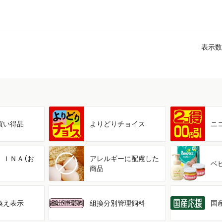
表示数
買い得品
よりどり
チョイス
ニ
ＩＩＮＡ（お
アレルギーに配慮した
ベ
商品
換え表示
組換分別管理飼料
国