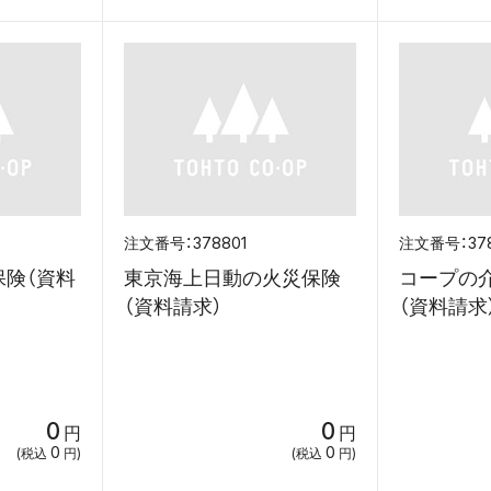
378801
37
保険（資料
東京海上日動の火災保険
コープの
（資料請求）
（資料請求
0
0
円
円
0
0
(税込
円)
(税込
円)