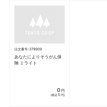
378909
あなたによりそうがん保
険 ミライト
0
円
0
(税込
円)