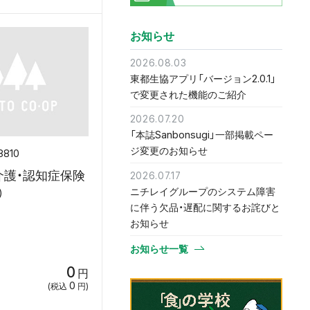
お知らせ
2026.08.03
東都生協アプリ「バージョン2.0.1」
で変更された機能のご紹介
2026.07.20
「本誌Sanbonsugi」一部掲載ペー
ジ変更のお知らせ
8810
介護・認知症保険
2026.07.17
ニチレイグループのシステム障害
）
に伴う欠品・遅配に関するお詫びと
お知らせ
お知らせ一覧
0
円
0
(税込
円)