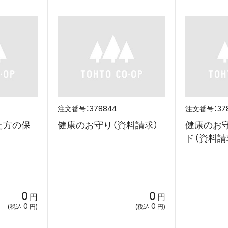
378844
37
た方の保
健康のお守り（資料請求）
健康のお守
ド（資料請
0
0
円
円
0
0
(税込
円)
(税込
円)