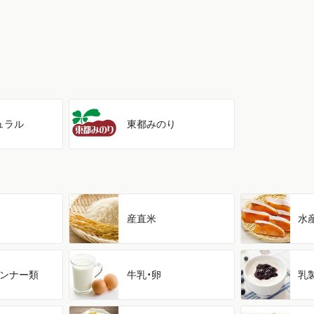
ュラル
東都みのり
産直米
水
ンナー類
牛乳・卵
乳