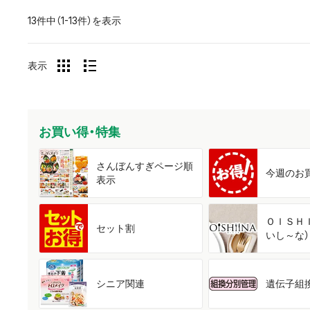
13件中（1-13件）を表示
表示
お買い得・特集
さんぼんすぎ
ページ順
今週の
お
表示
ＯＩＳＨ
セット割
いし～な）
シニア関連
遺伝子組