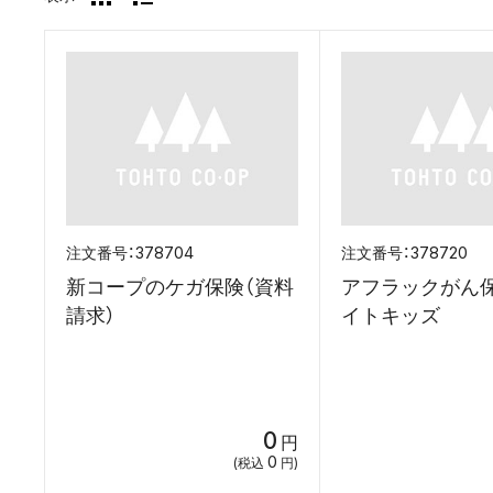
378704
378720
新コープのケガ保険（資料
アフラックがん保
請求）
イトキッズ
0
円
0
(税込
円)