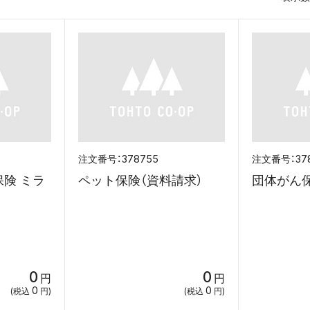
378755
37
険 ミラ
ペット保険（資料請求）
団体がん保
0
0
円
円
0
0
(税込
円)
(税込
円)