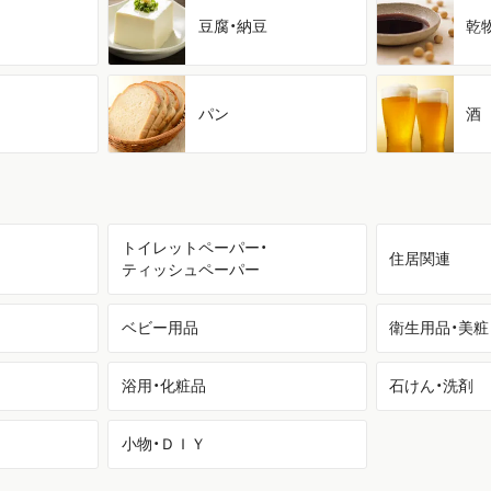
豆腐・納豆
乾
パン
酒
トイレットペーパー・
住居関連
ティッシュペーパー
ベビー用品
衛生用品・美粧
浴用・化粧品
石けん・洗剤
小物・ＤＩＹ