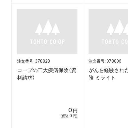
378828
378836
コープの三大疾病保険（資
がんを経験され
料請求）
険 ミライト
0
円
0
(税込
円)