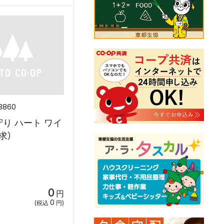
8860
り ハート ワイ
求）
0
円
0
(税込
円)