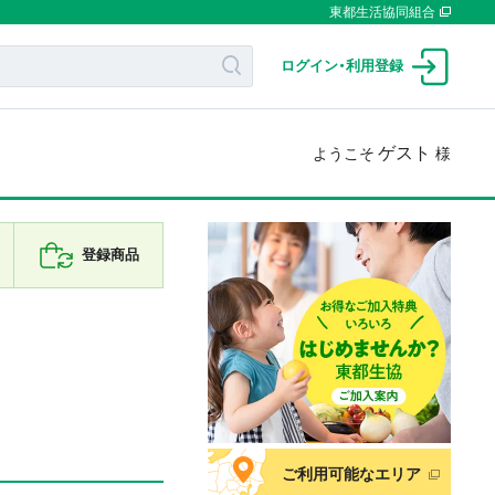
東都生活協同組合
ログイン
・
利用登録
ゲスト
ようこそ
様
登録商品
ご利用可能なエリア