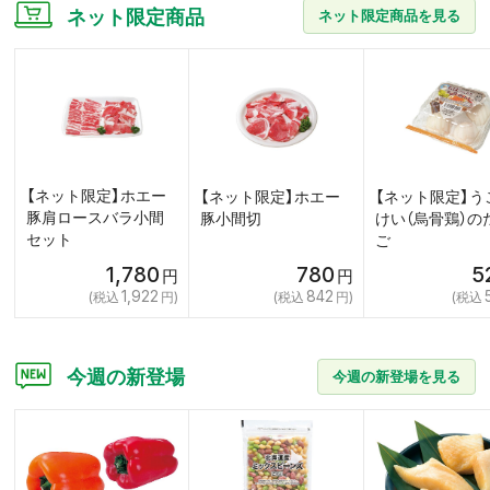
ネット限定商品
ネット限定商品を見る
【ネット限定】ホエー
【ネット限定】ホエー
【ネット限定】う
豚肩ロースバラ小間
豚小間切
けい（烏骨鶏）の
セット
ご
1,780
780
5
1,922
842
今週の新登場
今週の新登場を見る