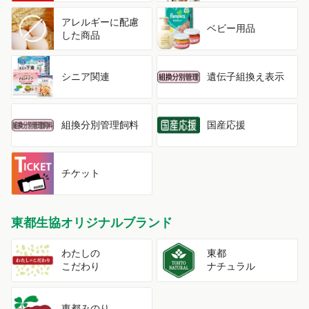
アレルギーに配慮
ベビー用品
した商品
シニア関連
遺伝子組換え表示
組換分別管理飼料
国産応援
チケット
東都生協オリジナルブランド
わたしの
東都
こだわり
ナチュラル
東都みのり