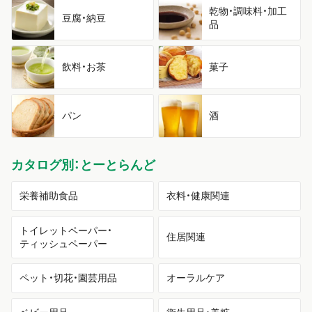
乾物・調味料・加工
豆腐・納豆
品
飲料・お茶
菓子
パン
酒
カタログ別：とーとらんど
栄養補助食品
衣料・健康関連
トイレットペーパー・
住居関連
ティッシュペーパー
ペット・切花・園芸用品
オーラルケア