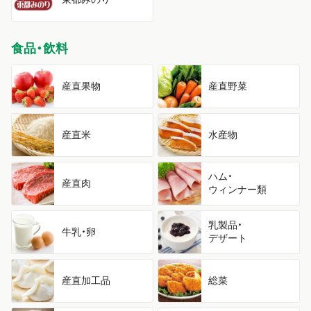
食品・飲料
産直果物
産直野菜
産直米
水産物
ハム・
産直肉
ウィンナー類
乳製品・
牛乳・卵
デザート
産直加工品
総菜