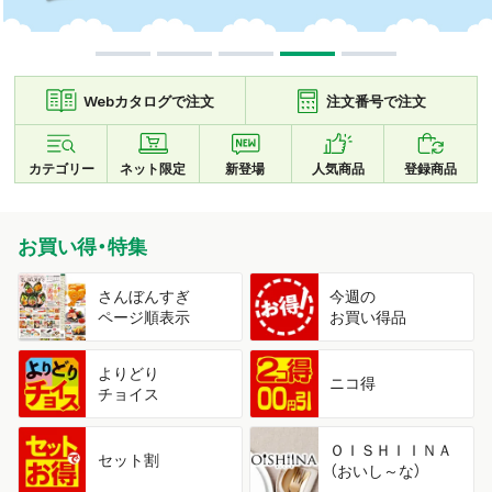
Webカタログで注文
注文番号で注文
カテゴリー
ネット限定
新登場
人気商品
登録商品
お買い得・特集
さんぼんすぎ
今週の
ページ順表示
お買い得品
よりどり
ニコ得
チョイス
ＯＩＳＨＩＩＮＡ
セット割
（おいし～な）