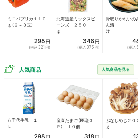
ミニパプリカ１１０
北海道産ミックスビ
骨取りかれいの
ｇ（２～３玉）
ーンズ ２５０
ん漬
ｇ
298
348
4
321
375
人気商品
人気商品を見る
八千代牛乳 １
産直たまご（匝瑳Ｇ
ぶなしめじ２０
Ｌ
Ｐ） １０個
298
318
1