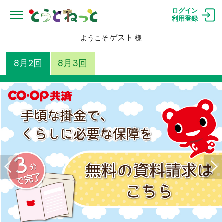
ログイン
利用登録
ゲスト
ようこそ
様
8月2回
8月3回