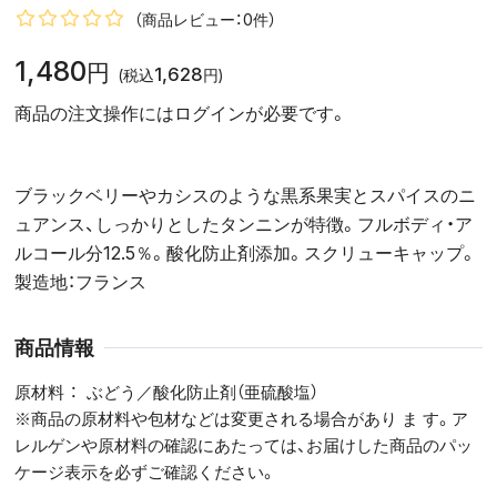
（商品レビュー：0件）
1,480
円
1,628
(税込
円)
商品の注文操作にはログインが必要です。
ブラックベリーやカシスのような黒系果実とスパイスのニ
ュアンス、しっかりとしたタンニンが特徴。フルボディ・ア
ルコール分12.5％。酸化防止剤添加。スクリューキャップ。
製造地：フランス
商品情報
原材料
ぶどう／酸化防止剤（亜硫酸塩）
※商品の原材料や包材などは変更される場合があり ま す。ア
レルゲンや原材料の確認にあたっては、お届けした商品のパッ
ケージ表示を必ずご確認ください。