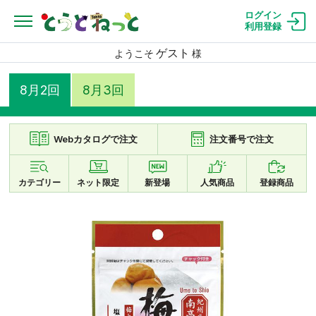
ログイン
利用登録
ゲスト
ようこそ
様
8月2回
8月3回
Webカタログで注文
注文番号で注文
カテゴリー
ネット限定
新登場
人気商品
登録商品