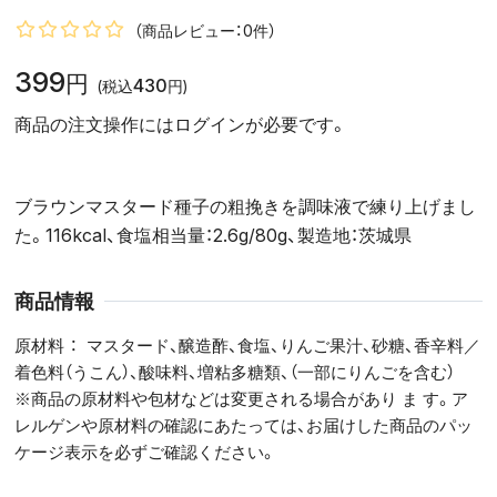
（商品レビュー：0件）
399
円
430
(税込
円)
商品の注文操作にはログインが必要です。
ブラウンマスタード種子の粗挽きを調味液で練り上げまし
た。116kcal、食塩相当量：2.6g/80g、製造地：茨城県
商品情報
原材料
マスタード、醸造酢、食塩、りんご果汁、砂糖、香辛料／
着色料（うこん）、酸味料、増粘多糖類、（一部にりんごを含む）
※商品の原材料や包材などは変更される場合があり ま す。ア
レルゲンや原材料の確認にあたっては、お届けした商品のパッ
ケージ表示を必ずご確認ください。