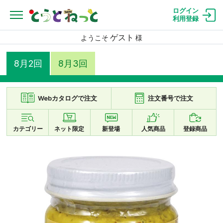
ログイン
利用登録
ゲスト
ようこそ
様
8月2回
8月3回
Webカタログで注文
注文番号で注文
カテゴリー
ネット限定
新登場
人気商品
登録商品