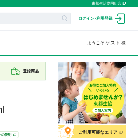
東都生活協同組合
ログイン
・
利用登録
ゲスト
ようこそ
様
登録商品
l
ご利用可能なエリア
クの説明