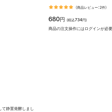
（商品レビュー：2件）
680
円
734
(税込
円)
商品の注文操作にはログインが必要
して静置発酵しまし