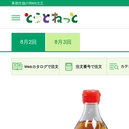
東都生協のWeb注文
8月2回
8月3回
Webカタログで注文
注文番号で注文
カテ