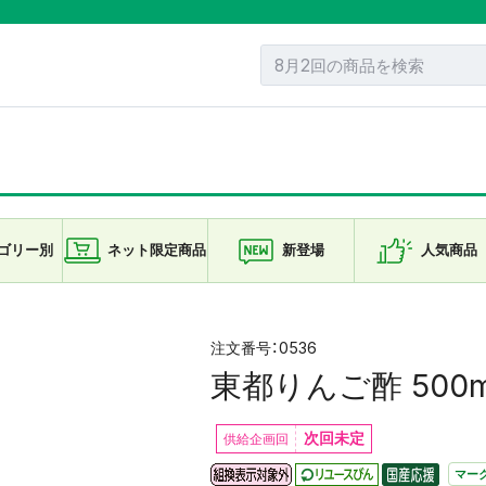
ゴリー
別
ネット限定
商品
新登場
人気商品
0536
東都りんご酢 500m
次回未定
マー