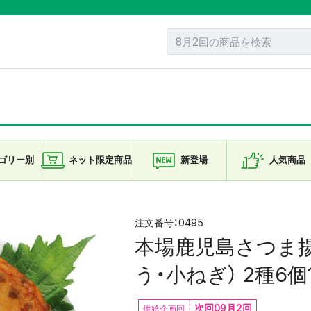
ゴリー
別
ネット限定
商品
新登場
人気商品
0495
本場鹿児島さつま
う・小ねぎ） 2種6個1
次回09月2回