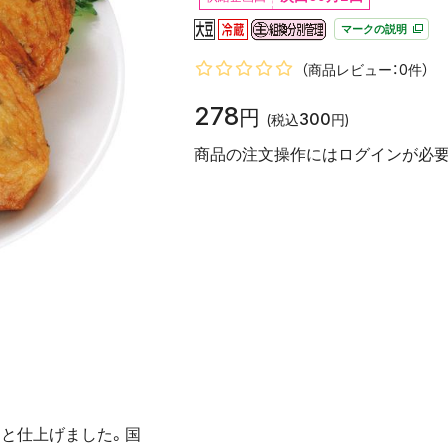
マークの説明
（商品レビュー：0件）
278
円
300
(税込
円)
商品の注文操作にはログインが必要
らと仕上げました。国