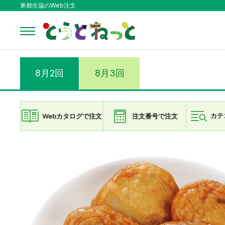
東都生協のWeb注文
8月2回
8月3回
Webカタログで注文
注文番号で注文
カテ