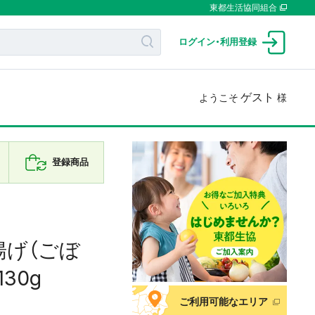
東都生活協同組合
ログイン
・
利用登録
ゲスト
ようこそ
様
登録商品
揚げ（ごぼ
30g
ご利用可能なエリア