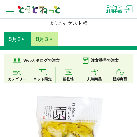
ログイン
利用登録
ゲスト
ようこそ
様
8月2回
8月3回
Webカタログで注文
注文番号で注文
カテゴリー
ネット限定
新登場
人気商品
登録商品