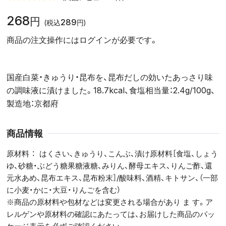
268
円
289
(税込
円)
商品の注文操作にはログインが必要です。
国産白菜・きゅうり・昆布を、昆布だしの効いたあっさり味
の調味液に漬けました。18.7kcal、食塩相当量：2.4g/100g、
製造地：京都府
商品情報
原材料
はくさい、きゅうり、こんぶ、漬け原材料［食塩、しょう
ゆ、砂糖・ぶどう糖果糖液糖、みりん、酵母エキス、りんご酢、還
元水あめ、昆布エキス、昆布粉末］/酸味料、酒精、キトサン、（一部
に小麦・かに・大豆・りんごを含む）
※商品の原材料や包材などは変更される場合があり ま す。ア
レルゲンや原材料の確認にあたっては、お届けした商品のパッ