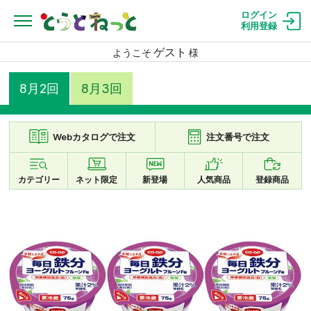
ログイン
利用登録
ゲスト
ようこそ
様
8月2回
8月3回
Webカタログで注文
注文番号で注文
カテゴリー
ネット限定
新登場
人気商品
登録商品