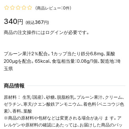
（商品レビュー：0件）
340
円
367
(税込
円)
商品の注文操作にはログインが必要です。
プルーン果汁2％配合。1カップ当たり鉄分6.8mg、葉酸
200μgを配合。65kcal、食塩相当量：0.08g/1個、製造地：埼
玉県
商品情報
原材料
生乳（国産）、砂糖、脱脂粉乳、プルーン果汁、クリーム、
ゼラチン、寒天/クエン酸鉄アンモニウム、着色料（ベニコウジ色
素）、香料、葉酸
※商品の原材料や包材などは変更される場合があり ま す。ア
レルゲンや原材料の確認にあたっては、お届けした商品のパッ