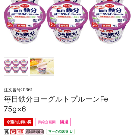
0361
毎日鉄分ヨーグルトプルーンFe
75g×6
隔週
今週の
お買い得
マークの説明