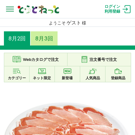
ログイン
利用登録
ゲスト
ようこそ
様
8月2回
8月3回
Webカタログで注文
注文番号で注文
カテゴリー
ネット限定
新登場
人気商品
登録商品