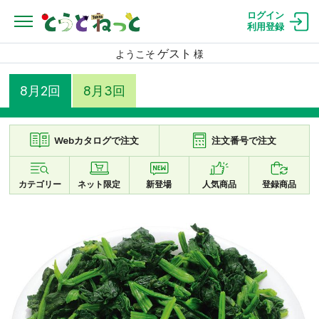
ログイン
利用登録
ゲスト
ようこそ
様
8月2回
8月3回
Webカタログで注文
注文番号で注文
カテゴリー
ネット限定
新登場
人気商品
登録商品