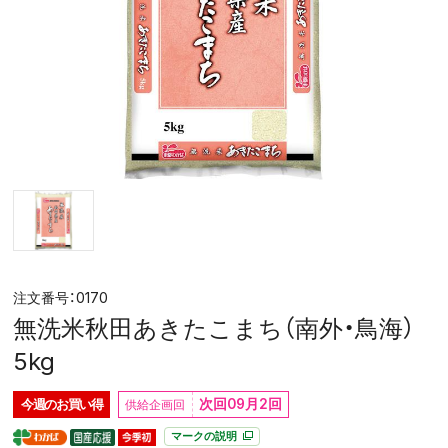
0170
無洗米秋田あきたこまち（南外・鳥海）
5kg
次回09月2回
今週の
お買い得
マークの説明