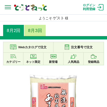
ログイン
利用登録
ゲスト
ようこそ
様
8月2回
8月3回
Webカタログで注文
注文番号で注文
カテゴリー
ネット限定
新登場
人気商品
登録商品