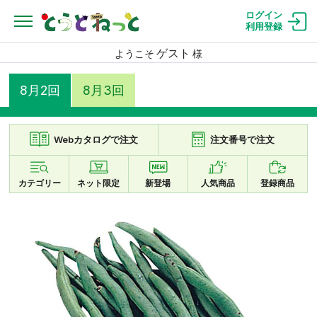
ログイン
利用登録
ゲスト
ようこそ
様
8月2回
8月3回
Webカタログで注文
注文番号で注文
カテゴリー
ネット限定
新登場
人気商品
登録商品