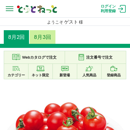
ログイン
利用登録
ゲスト
ようこそ
様
8月2回
8月3回
Webカタログで注文
注文番号で注文
カテゴリー
ネット限定
新登場
人気商品
登録商品