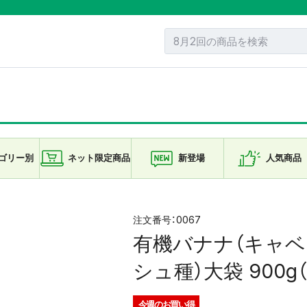
ゴリー
別
ネット限定
商品
新登場
人気商品
0067
有機バナナ（キャ
シュ種）大袋 900g
今週の
お買い得