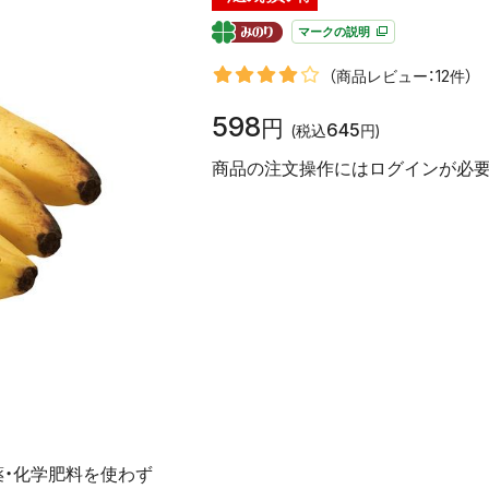
マークの説明
（商品レビュー：12件）
598
円
645
(税込
円)
商品の注文操作にはログインが必要
・化学肥料を使わず