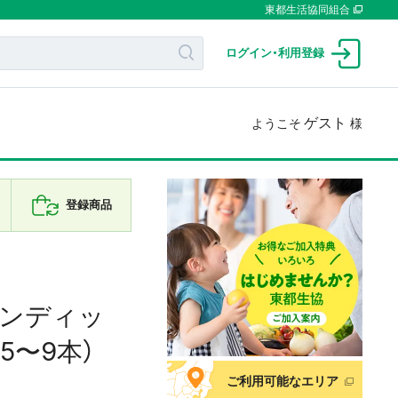
東都生活協同組合
ログイン
・
利用登録
ゲスト
ようこそ
様
登録商品
ベンディッ
（5〜9本）
ご利用可能なエリア