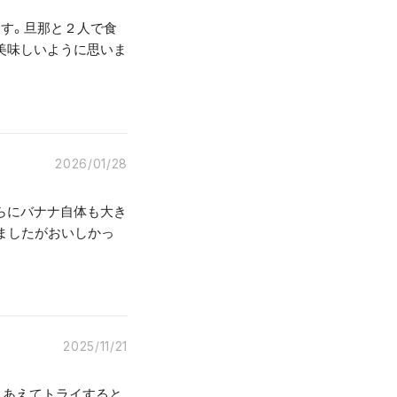
ます。旦那と２人で食
美味しいように思いま
2026/01/28
らにバナナ自体も大き
ましたがおいしかっ
2025/11/21
、あえてトライすると