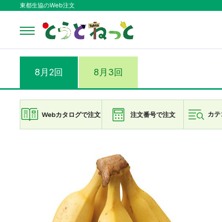
東都生協のWeb注文
8月2回
8月3回
Webカタログで注文
注文番号で注文
カテ