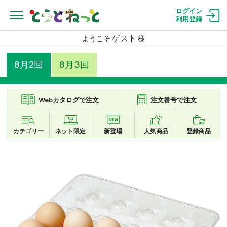
ログイン
利用登録
ゲスト
ようこそ
様
8月2回
8月3回
Webカタログで注文
注文番号で注文
カテゴリー
ネット限定
新登場
人気商品
登録商品