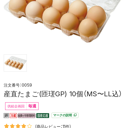
0059
産直たまご(匝瑳GP) 10個（MS〜LL込）
毎週
マークの説明
（商品レビュー：11件）