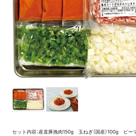
セット内容：産直豚挽肉150g 玉ねぎ（国産）100g ピーマ