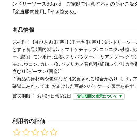
ンドリーソース30g×3 ご家庭で用意するもの：油・ご飯3
「産直豚肉使用」「辛さ控えめ」
商品情報
原材料
【豚ひき肉（国産）】【玉ネギ（国産）】【タンドリーソ
とする食品（国内製造）、トマトケチャップ、ニンニク、砂糖、
ー、濃縮レモン果汁、生姜、チリパウダー、コリアンダー、クミ
モン、ウコン、カレー粉、パプリカ／着色料（紅麹、パプリカ色素
含む）〕【ピーマン（国産）】
※商品の原材料や包材などは変更される場合があり ま す。
確認にあたっては、お届けした商品のパッケージ表示を必ず
賞味期限
お届け日含め2日
賞味期間の表示について
利用者の評価