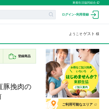
東都生活協同組合
ログイン
・
利用登録
ゲスト
ようこそ
様
登録商品
直豚挽肉の
前
ご利用可能なエリア