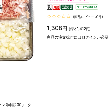
マークの説明
（商品レビュー：0件）
1,308
円
1,412
(税込
円)
商品の注文操作にはログインが必要
ン（国産）30g タ