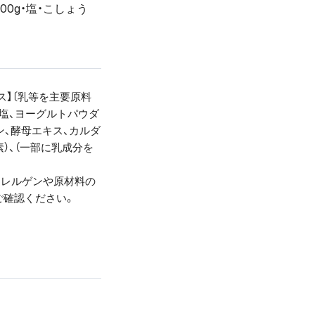
00g・塩・こしょう
ース】〔乳等を主要原料
食塩、ヨーグルトパウダ
ン、酵母エキス、カルダ
）、（一部に乳成分を
アレルゲンや原材料の
ご確認ください。