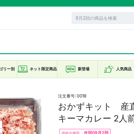
ゴリー
別
ネット限定
商品
新登場
人気商品
0018
おかずキット 産
キーマカレー 2人
次回09月2回