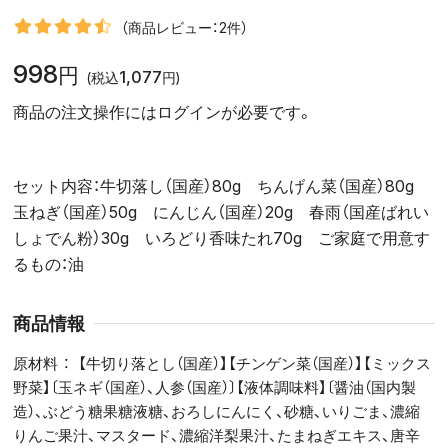
（商品レビュー：2件）
998
円
1,077
(税込
円)
商品の注文操作にはログインが必要です。
セット内容：牛切落し（国産）80g ちんげん菜（国産）80g
玉ねぎ（国産）50g にんじん（国産）20g 春雨（国産ばれい
しょでん粉）30g いろどり香味たれ70g ご家庭で用意す
るもの：油
商品情報
原材料
【牛切り落とし（国産）】【チンゲン菜（国産）】【ミックス
野菜】〔玉ネギ（国産）、人参（国産）〕【液体調味料】〔醤油（国内製
造）、ぶどう糖果糖液糖、おろしにんにく、砂糖、いりごま、濃縮
りんご果汁、マスタード、濃縮洋梨果汁、たまねぎエキス、唐辛