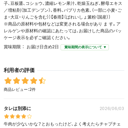
子、豆板醤、コショウ、濃縮レモン果汁、乾燥玉ねぎ、酵母エキス
／増粘剤（加工デンプン）、香料、パプリカ色素、（一部に小麦・ご
ま・大豆・りんごを含む）〕【春雨】〔ばれいしょ澱粉（国産）〕
※商品の原材料や包材などは変更される場合があり ま す。ア
レルゲンや原材料の確認にあたっては、お届けした商品のパッ
ケージ表示を必ずご確認ください。
賞味期限
お届け日含め2日
賞味期間の表示について
利用者の評価
商品レビュー：2件
タレは別添に
2026/06/03
牛肉が少ないかな？とおもったけど、よく考えたらチャプチェ