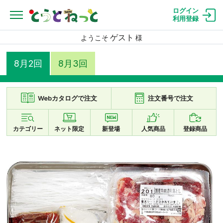
ログイン
利用登録
ゲスト
ようこそ
様
8月2回
8月3回
Webカタログで注文
注文番号で注文
カテゴリー
ネット限定
新登場
人気商品
登録商品