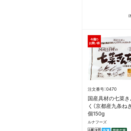
(
今週の
お買い得
0470
国産具材の七菜き
く（京都産九条ねぎ
個150g
ルナフーズ