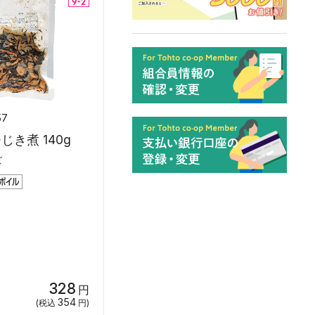
57
き煮 140g
ズ
328
円
354
(税込
円)