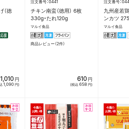
0441
04
げ（徳
チキン南蛮（徳用） 6枚
九州産若
330g・たれ120g
ンカツ 27
マルイ食品
マルイ食品
商品レビュー（2件）
1,010
610
円
円
1,090
658
込
円)
(税込
円)
今週の
今週の
お買い得
お買い得