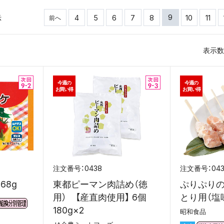
9
示
4
5
6
7
8
10
11
前へ
表示数
今週の
今週の
お買い得
お買い得
0438
04
68g
東都ピーマン肉詰め（徳
ぷりぷり
用） 【産直肉使用】 6個
とり用（塩味
180g×2
昭和食品