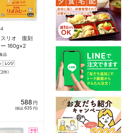
54
ウスリオ 復刻
 160g×2
食品
2件）
588
円
635
(税込
円)