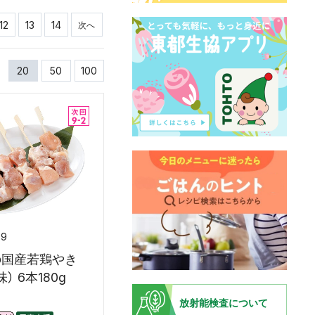
12
13
14
次へ
20
50
100
39
の国産若鶏やき
） 6本180g
放射能検査について