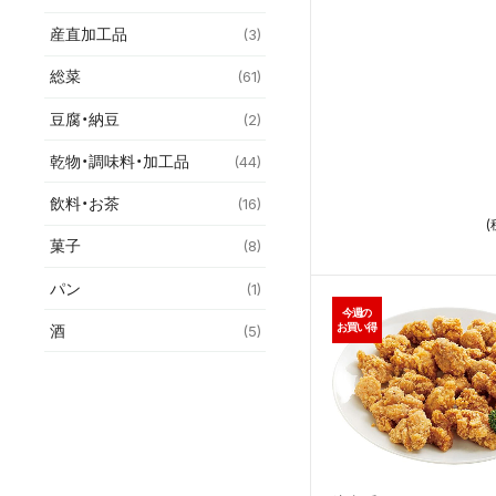
産直加工品
(3)
総菜
(61)
豆腐・納豆
(2)
乾物・調味料・加工品
(44)
飲料・お茶
(16)
(
菓子
(8)
パン
(1)
今週の
お買い得
酒
(5)