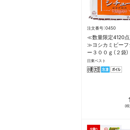
0450
≪数量限定4120点
≫ヨシカミビーフ
ー３００ｇ（２袋） 1
日東ベスト
(
今週の