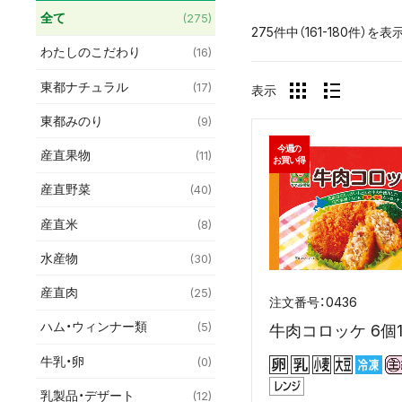
全て
(275)
275件中（161-180件）を表
わたしのこだわり
(16)
東都ナチュラル
(17)
表示
東都みのり
(9)
今週の
産直果物
(11)
お買い得
産直野菜
(40)
産直米
(8)
水産物
(30)
産直肉
(25)
0436
ハム・ウィンナー類
(5)
牛肉コロッケ 6個1
牛乳・卵
(0)
乳製品・デザート
(12)