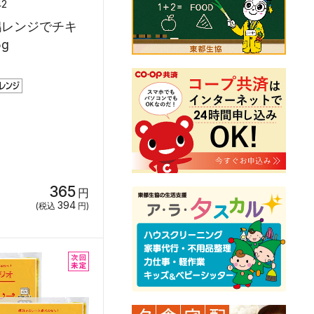
42
鶏レンジでチキ
5g
365
円
394
(税込
円)