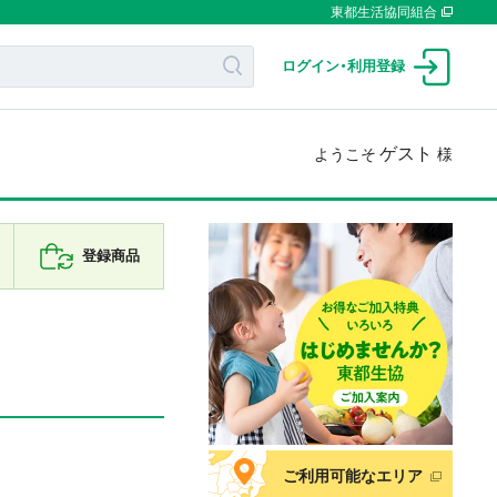
東都生活協同組合
ログイン
・
利用登録
ゲスト
ようこそ
様
登録商品
ご利用可能なエリア