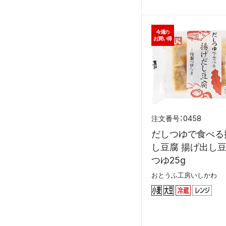
今週の
お買い得
0458
だしつゆで食べる
し豆腐 揚げ出し豆
つゆ25g
おとうふ工房いしかわ