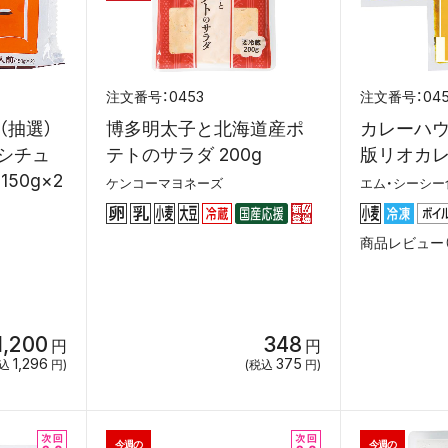
0453
04
（抽選）
博多明太子と北海道産ポ
カレーハ
シチュ
テトのサラダ 200g
版リオカレー
50g×2
ケンコーマヨネーズ
エム・シーシー
商品レビュー（
1,200
348
円
円
1,296
375
税込
円)
(税込
円)
今週の
今週の