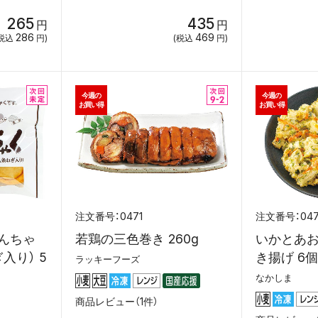
265
435
円
円
286
469
税込
円)
(税込
円)
今週の
今週の
お買い得
お買い得
0471
04
んちゃ
若鶏の三色巻き 260g
いかとあ
入り） 5
き揚げ 6個
ラッキーフーズ
なかしま
商品レビュー（1件）