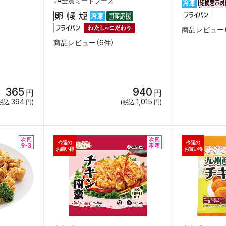
JA全農ミートフーズ
商品レビュー（
商品レビュー（6件）
365
940
円
円
394
1,015
税込
円)
(税込
円)
今週の
今週の
お買い得
お買い得