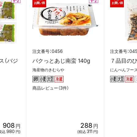
お買い得
お買い得
0456
04
ス（バジ
パクっとあじ南蛮 140g
７品目のひじ
海産物のきむらや
にんべんフー
商品レビュー（3件）
908
288
円
円
980
311
税込
円)
(税込
円)