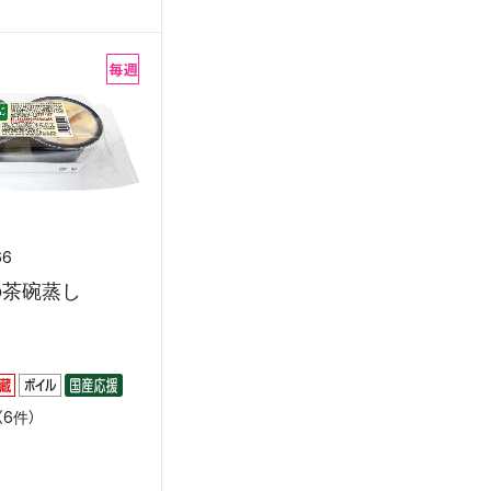
66
の茶碗蒸し
6件）