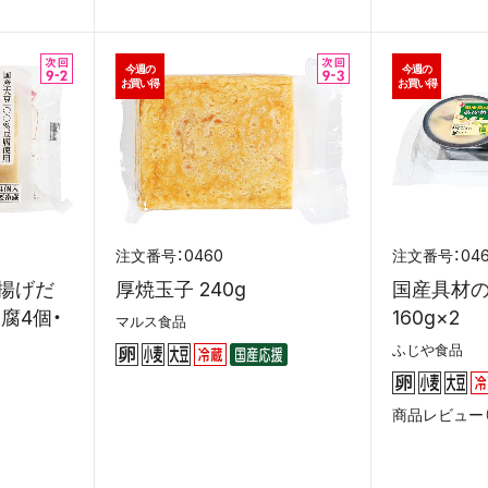
今週の
今週の
お買い得
お買い得
0460
04
揚げだ
厚焼玉子 240g
国産具材
腐4個・
160g×2
マルス食品
ふじや食品
商品レビュー（