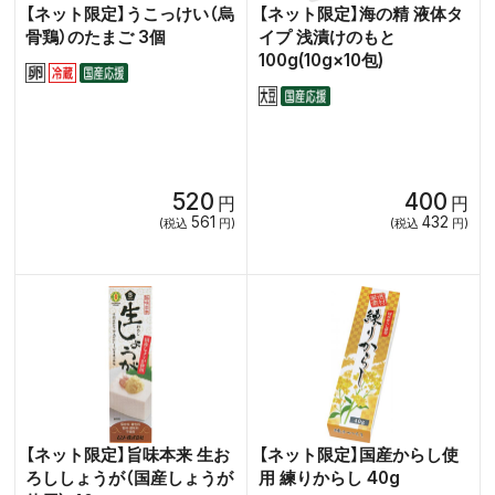
【ネット限定】うこっけい（烏
【ネット限定】海の精 液体タ
骨鶏）のたまご 3個
イプ 浅漬けのもと
100g(10g×10包)
520
400
円
円
561
432
(税込
円)
(税込
円)
【ネット限定】旨味本来 生お
【ネット限定】国産からし使
ろししょうが（国産しょうが
用 練りからし 40g