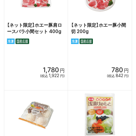
【ネット限定】ホエー豚肩ロ
【ネット限定】ホエー豚小間
ースバラ小間セット 400g
切 200g
1,780
780
円
円
1,922
842
(税込
円)
(税込
円)