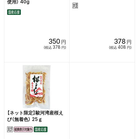
使用） 40g
350
378
円
円
378
408
(税込
円)
(税込
円)
【ネット限定】駿河湾産桜え
び（無着色） 25ｇ