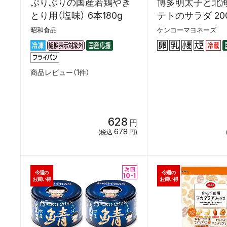
ぷりぷりの国産若鶏やき
博多明太子と北
とり用（塩味） 6本180g
テトのサラダ 20
昭和食品
ケンコーマヨネーズ
商品レビュー（1件）
628
円
678
(税込
円)
今週の
今週の
お買い得
お買い得