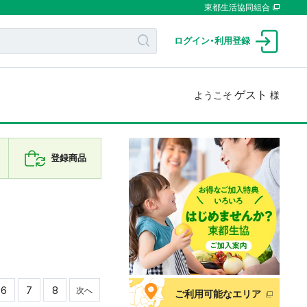
東都生活協同組合
ログイン
・
利用登録
ゲスト
ようこそ
様
登録商品
6
7
8
次へ
ご利用可能なエリア