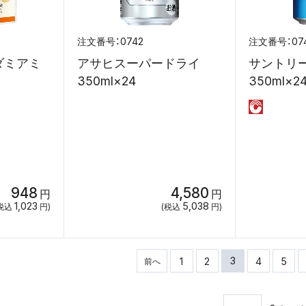
0742
07
ダミアミ
アサヒスーパードライ
サントリ
350ml×24
350ml×2
948
4,580
円
円
1,023
5,038
税込
円)
(税込
円)
3
1
2
4
5
前へ