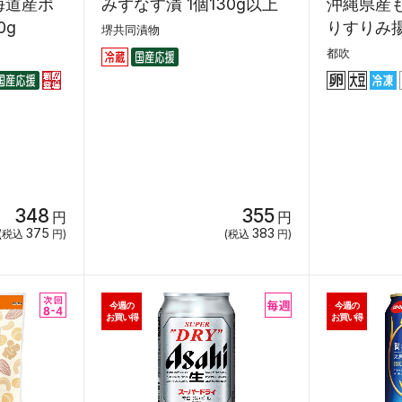
海道産ポ
みずなす漬 1個130g以上
沖縄県産
0g
りすりみ揚げ
堺共同漬物
都吹
348
355
円
円
375
383
(税込
円)
(税込
円)
今週の
今週の
お買い得
お買い得