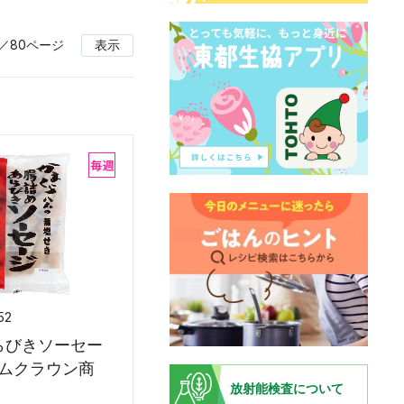
／80ページ
表示
52
らびきソーセー
ハムクラウン商
放射能検査について