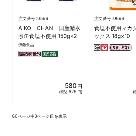
0599
0699
AIKO CHAN 国産鯖水
食塩不使用マカ
煮缶食塩不使用 150g×2
ックス 18g×10
伊藤食品
580
円
626
(税込
円)
(
80ページ中3ページ目を表示