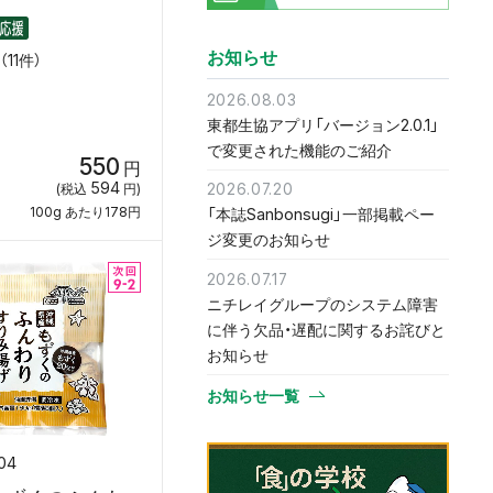
お知らせ
11件）
2026.08.03
東都生協アプリ「バージョン2.0.1」
で変更された機能のご紹介
550
円
594
2026.07.20
(税込
円)
100g あたり178円
「本誌Sanbonsugi」一部掲載ペー
ジ変更のお知らせ
2026.07.17
ニチレイグループのシステム障害
に伴う欠品・遅配に関するお詫びと
お知らせ
お知らせ一覧
04