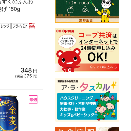
もずくのふんわ
 160g
348
円
375
(税込
円)