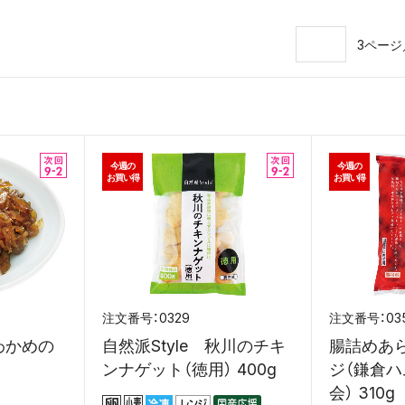
3ページ
今週の
今週の
お買い得
お買い得
0329
03
わかめの
自然派Style 秋川のチキ
腸詰めあ
ンナゲット（徳用） 400g
ジ（鎌倉
会） 310g