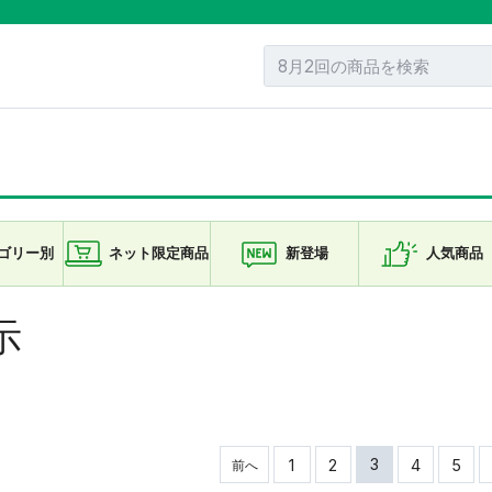
ゴリー
別
ネット限定
商品
新登場
人気商品
示
3
1
2
4
5
前へ