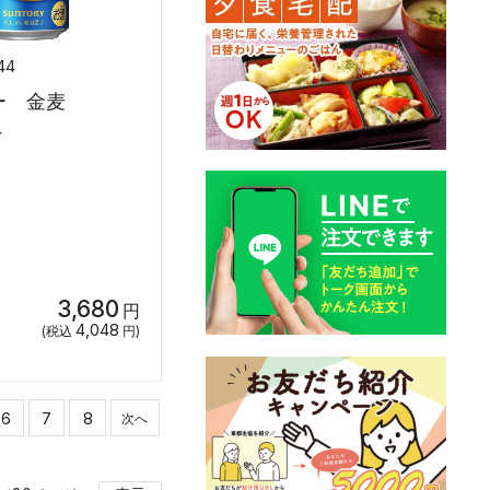
44
ー 金麦
4
3,680
円
4,048
(税込
円)
6
7
8
次へ