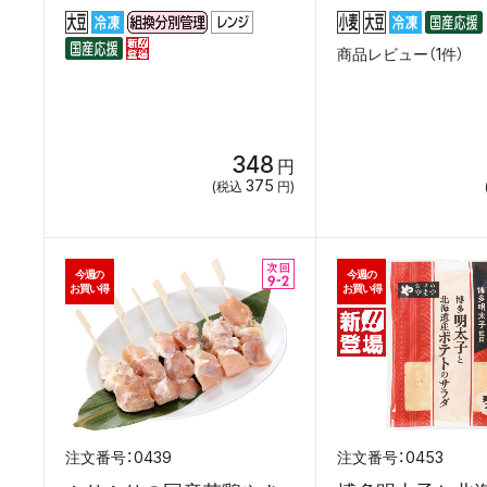
商品レビュー（1件）
348
円
375
(税込
円)
今週の
今週の
お買い得
お買い得
0439
0453