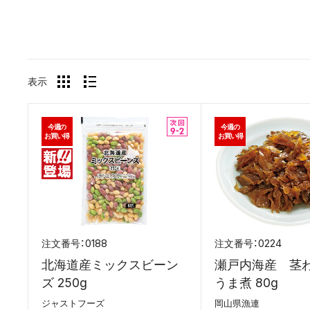
表示
今週の
今週の
お買い得
お買い得
0188
0224
北海道産ミックスビーン
瀬戸内海産 茎
ズ 250g
うま煮 80g
ジャストフーズ
岡山県漁連