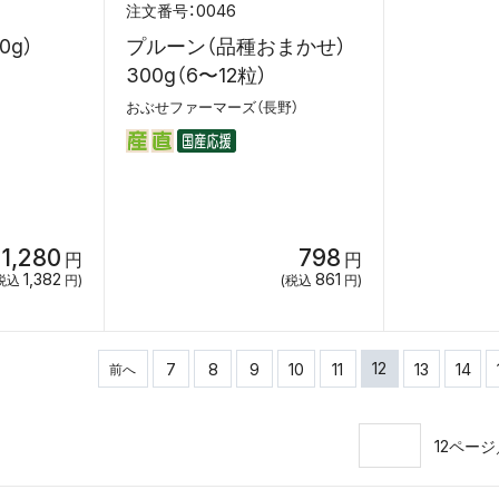
0046
0g）
プルーン（品種おまかせ）
300g（6〜12粒）
おぶせファーマーズ（長野）
1,280
798
円
円
1,382
861
税込
円)
(税込
円)
12
7
8
9
10
11
13
14
前へ
12ペー