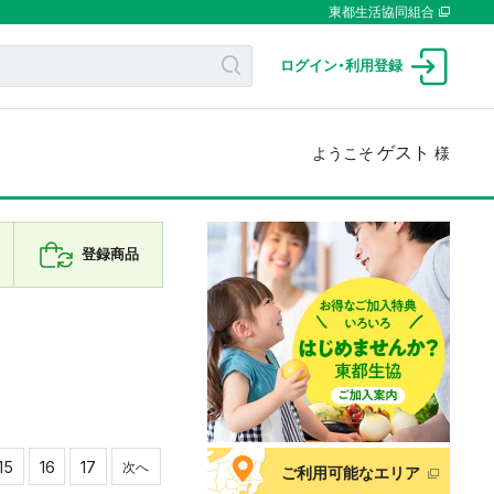
東都生活協同組合
ログイン
・
利用登録
ゲスト
ようこそ
様
登録商品
15
16
17
次へ
ご利用可能なエリア