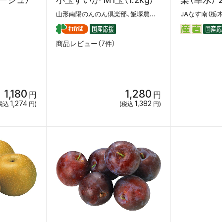
山形南陽のんのん倶楽部、飯塚農場（新潟）
商品レビュー（7件）
1,180
1,280
円
円
1,274
1,382
税込
円)
(税込
円)