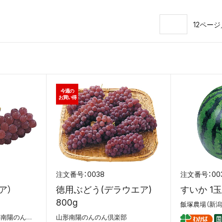
12ペー
今週の
お買い得
0038
00
ア）
徳用ぶどう(デラウエア)
すいか 1玉（
800g
飯塚農場（新潟
JAおきたま（山形）、山形南陽のんのん倶楽部
山形南陽のんのん倶楽部