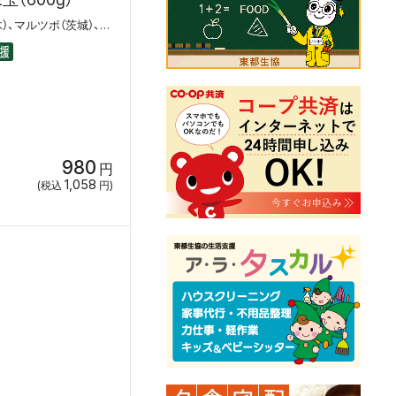
JAなす南（栃木）、マルツボ（茨城）、茨城県西産直C
980
円
1,058
(税込
円)