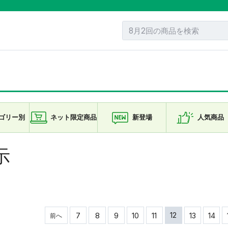
ゴリー
別
ネット限定
商品
新登場
人気商品
示
12
7
8
9
10
11
13
14
前へ