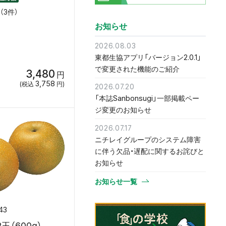
（3件）
お知らせ
2026.08.03
東都生協アプリ「バージョン2.0.1」
で変更された機能のご紹介
3,480
円
3,758
(税込
円)
2026.07.20
「本誌Sanbonsugi」一部掲載ペー
ジ変更のお知らせ
2026.07.17
ニチレイグループのシステム障害
に伴う欠品・遅配に関するお詫びと
お知らせ
お知らせ一覧
43
玉（600g）