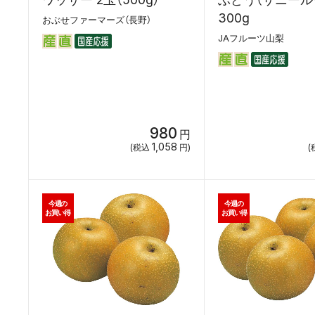
300g
おぶせファーマーズ（長野）
JAフルーツ山梨
980
円
1,058
(税込
円)
(
今週の
今週の
お買い得
お買い得