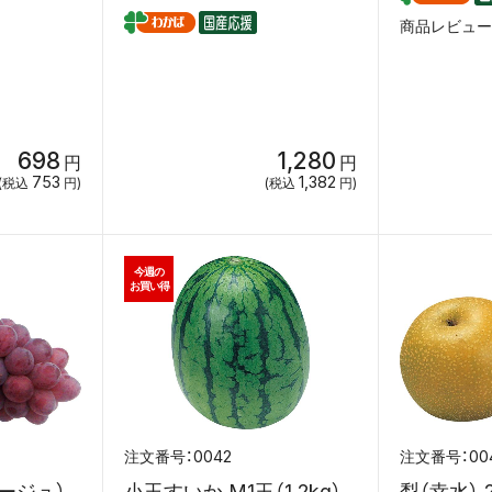
商品レビュー
698
1,280
円
円
753
1,382
(税込
円)
(税込
円)
今週の
お買い得
0042
00
ージュ）
小玉すいか M1玉（1.2kg）
梨（幸水） 2