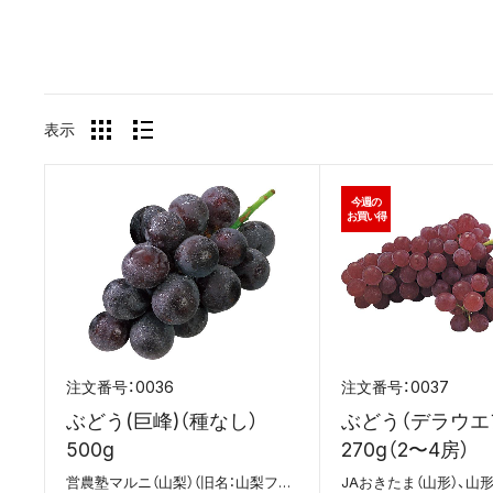
表示
今週の
お買い得
0036
0037
ぶどう(巨峰)（種なし）
ぶどう（デラウエ
500g
270g（2〜4房）
営農塾マルニ（山梨）（旧名：山梨フルーツラインぶどう部会）