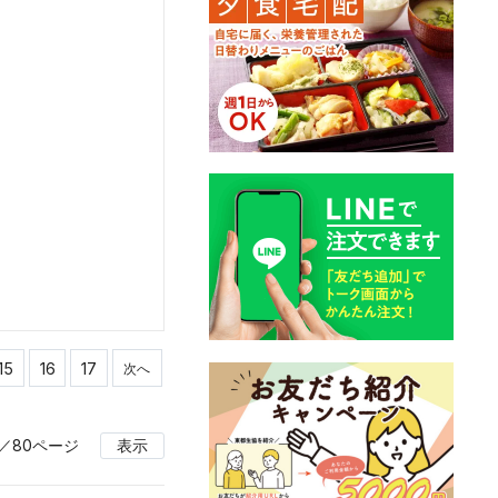
15
16
17
次へ
ジ／80ページ
表示