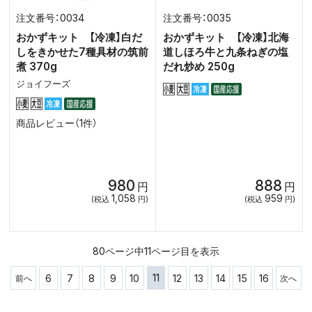
0034
0035
おかずキット 【冷凍】白だ
おかずキット 【冷凍】北海
しをきかせた7種具材の筑前
道しほろ牛と九条ねぎの塩
煮 370g
だれ炒め 250g
ジョイフーズ
商品レビュー（1件）
980
888
円
円
1,058
959
(税込
円)
(税込
円)
80ページ中11ページ目を表示
11
6
7
8
9
10
12
13
14
15
16
前へ
次へ