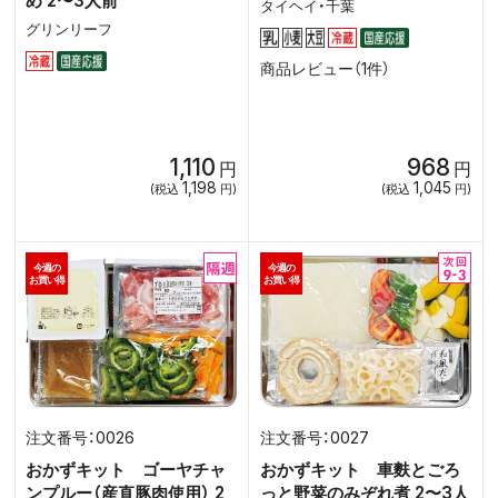
め 2〜3人前
タイヘイ・千葉
グリンリーフ
商品レビュー（1件）
1,110
968
円
円
1,198
1,045
(税込
円)
(税込
円)
今週の
今週の
お買い得
お買い得
0026
0027
おかずキット ゴーヤチャ
おかずキット 車麩とごろ
ンプルー（産直豚肉使用） 2
っと野菜のみぞれ煮 2〜3人