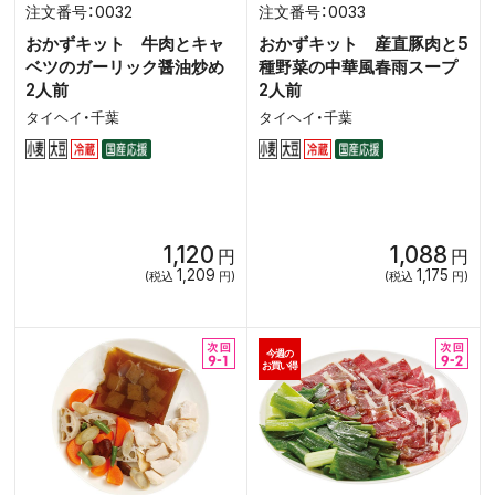
0032
0033
おかずキット 牛肉とキャ
おかずキット 産直豚肉と5
ベツのガーリック醤油炒め
種野菜の中華風春雨スープ
2人前
2人前
タイヘイ・千葉
タイヘイ・千葉
1,120
1,088
円
円
1,209
1,175
(税込
円)
(税込
円)
今週の
お買い得