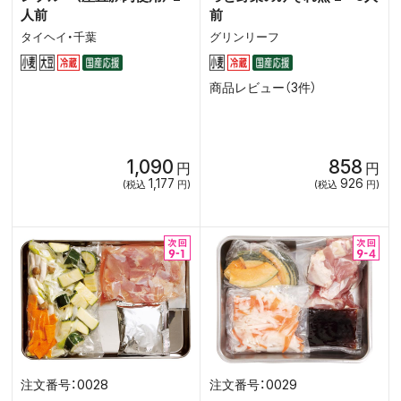
人前
前
タイヘイ・千葉
グリンリーフ
商品レビュー（3件）
1,090
858
円
円
1,177
926
(税込
円)
(税込
円)
0028
0029