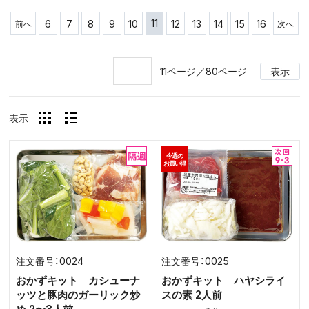
11
6
7
8
9
10
12
13
14
15
16
前へ
次へ
11ページ／80ページ
表示
表示
今週の
お買い得
0024
0025
おかずキット カシューナ
おかずキット ハヤシライ
ッツと豚肉のガーリック炒
スの素 2人前