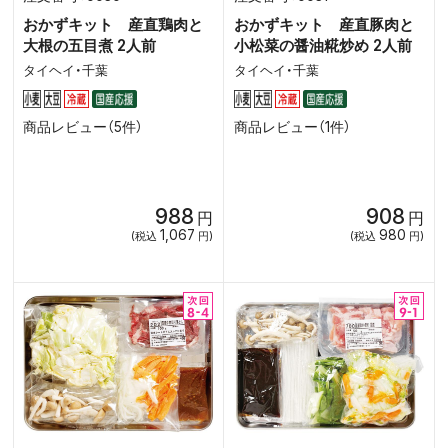
おかずキット 産直鶏肉と
おかずキット 産直豚肉と
大根の五目煮 2人前
小松菜の醤油糀炒め 2人前
タイヘイ・千葉
タイヘイ・千葉
商品レビュー（5件）
商品レビュー（1件）
988
908
円
円
1,067
980
(税込
円)
(税込
円)