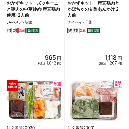
おかずキット ズッキーニ
おかずキット 産直鶏肉と
と鶏肉の中華炒め(産直鶏肉
かぼちゃの甘酢あんかけ 2
使用) 2人前
人前
JAやさと・茨城
タイヘイ・千葉
965
1,118
円
円
1,042
1,207
(税込
円)
(税込
円)
今週の
お買い得
0030
0031